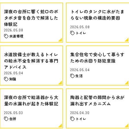
深夜の台所に響く蛇口のポ
トイレのタンクに水がたま
タポタ音を自力で解消した
らない現象の構造的要因
体験記
2026.05.08
2026.05.08
トイレ
水道修理
水道設備士が教えるトイレ
集合住宅で安心して暮らす
の給水不全を解消する専門
ための水回り防犯意識
アドバイス
2026.05.04
2026.05.04
生活
知識
深夜の台所で給湯器から大
陶器と配管の隙間から水が
量の水漏れが起きた体験記
漏れ出すメカニズム
2026.05.03
2026.04.30
台所
トイレ