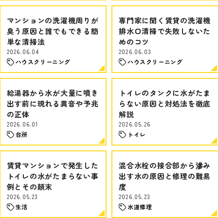
マンションの洗濯機周りが
専門家に聞く賃貸の洗濯機
臭う原因と誰でもできる簡
排水口清掃で失敗しないた
単な清掃法
めのコツ
2026.06.04
2026.06.03
ハウスクリーニング
ハウスクリーニング
給湯器から水が大量に噴き
トイレのタンクに水がたま
出す前に現れる異音や予兆
らない原因と対処法を徹底
の正体
解説
2026.06.01
2026.05.26
台所
トイレ
賃貸マンションで発生した
混合水栓の接合部から滲み
トイレの水がたまらない事
出す水の原因と修理の難易
例とその顛末
度
2026.05.23
2026.05.23
生活
水道修理