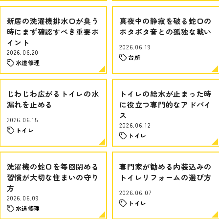
新居の洗濯機排水口が臭う
真夜中の静寂を破る蛇口の
時にまず確認すべき重要ポ
ポタポタ音との孤独な戦い
イント
2026.06.19
2026.06.20
台所
水道修理
じわじわ広がるトイレの水
トイレの給水が止まった時
漏れを止める
に役立つ専門的なアドバイ
ス
2026.06.15
2026.06.12
トイレ
トイレ
洗濯機の蛇口を毎回閉める
専門家が勧める内装込みの
習慣が大切な住まいの守り
トイレリフォームの選び方
方
2026.06.07
2026.06.09
トイレ
水道修理