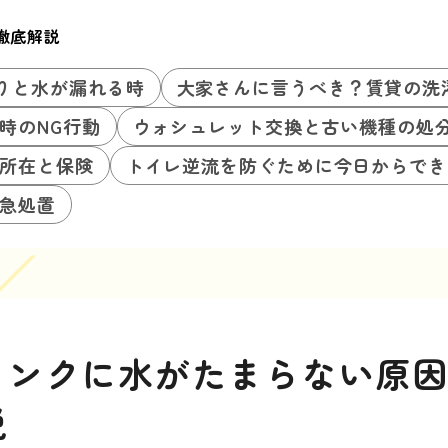
徹底解説
りと水が漏れる時
大家さんに言うべき？賃貸の洗
時のNG行動
ウォシュレット交換と古い機種の処
所在と保険
トイレ逆流を防ぐために今日からでき
急処置
タンクに水がたまらない原
説