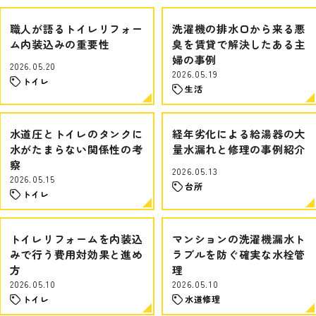
職人が語るトイレリフォー
洗濯機の排水口から来る悪
ム内装込みの重要性
臭を賃貸で解決したある主
婦の事例
2026.05.20
2026.05.19
トイレ
生活
水道圧とトイレのタンクに
経年劣化による給湯器の大
水がたまらない関係性の考
量水漏れと修理の事例紹介
察
2026.05.13
2026.05.15
台所
トイレ
トイレリフォームを内装込
マンションの洗濯機漏水ト
みで行う費用対効果と進め
ラブルを防ぐ確実な水栓管
方
理
2026.05.10
2026.05.10
トイレ
水道修理