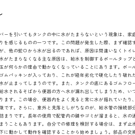
レ
バーを引いてもタンクの中に水がたまらないという現象は、家
りを感じるものの一つです。この問題が発生した際、まず確認
が、他の蛇口から水が出るのであれば、原因は間違いなくトイ
水がたまらなくなる主な原因は、給水を制御するボールタップ
玉が何らかの理由で動かなくなっていることにあります。ボー
ゴムパッキンが入っており、これが経年劣化で硬化したり破れ
水が止まってしまうのです。また、タンクの底にあるゴムフロ
給水されるそばから便器の方へ水が漏れ出してしまうため、い
ります。この場合、便器内をよく見ると常に水が揺れていたり
徴です。さらに、意外と見落としがちなのが、給水管の接続部
詰まりです。長年の使用で配管内の錆やゴミが溜まると、水の
まうこともあります。自分での修理を検討する場合は、まず止
下に動かして動作を確認することから始めましょう。部品の交