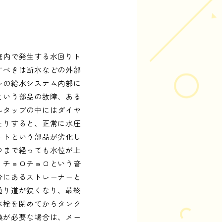
庭内で発生する水回りト
すべきは断水などの外部
レの給水システム内部に
という部品の故障、ある
ルタップの中にはダイヤ
たりすると、正常に水圧
ートという部品が劣化し
つまで経っても水位が上
、チョロチョロという音
分にあるストレーナーと
通り道が狭くなり、最終
水栓を閉めてからタンク
換が必要な場合は、メー