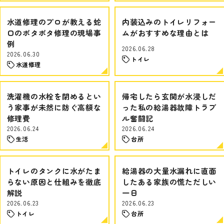
水道修理のプロが教える蛇
内装込みのトイレリフォー
口のポタポタ修理の現場事
ムがおすすめな理由とは
例
2026.06.28
2026.06.30
トイレ
水道修理
洗濯機の水栓を閉めるとい
帰宅したら玄関が水浸しだ
う家事が未然に防ぐ高額な
った私の給湯器故障トラブ
修理費
ル奮闘記
2026.06.24
2026.06.24
生活
台所
トイレのタンクに水がたま
給湯器の大量水漏れに直面
らない原因と仕組みを徹底
したある家族の慌ただしい
解説
一日
2026.06.23
2026.06.23
トイレ
台所