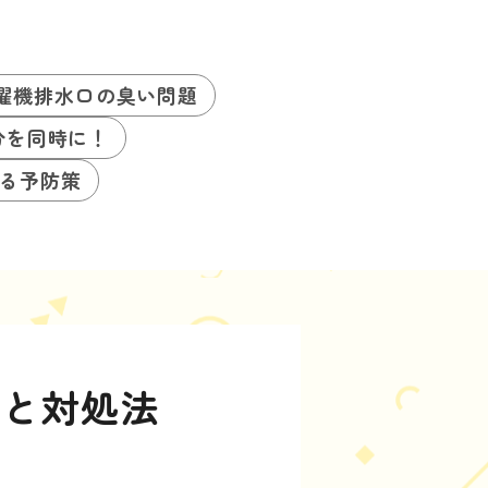
濯機排水口の臭い問題
分を同時に！
る予防策
因と対処法