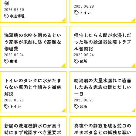
例
2026.06.28
2026.06.30
トイレ
水道修理
洗濯機の水栓を閉めるとい
帰宅したら玄関が水浸しだ
う家事が未然に防ぐ高額な
った私の給湯器故障トラブ
修理費
ル奮闘記
2026.06.24
2026.06.24
生活
台所
トイレのタンクに水がたま
給湯器の大量水漏れに直面
らない原因と仕組みを徹底
したある家族の慌ただしい
解説
一日
2026.06.23
2026.06.23
トイレ
台所
新居の洗濯機排水口が臭う
真夜中の静寂を破る蛇口の
時にまず確認すべき重要ポ
ポタポタ音との孤独な戦い