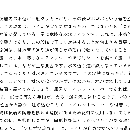
便器内の水位が一度グッと上がり、その後ゴボゴボという音を
。この現象は、トイレが完全に詰まったわけではないため「ま
水管が発している非常に危険なSOSサインです。これは、本格
終警告であり、この段階で正しく対処することが何よりも重要に
原因は、排水管の通り道が何らかの理由で狭くなっていること
流した、水に溶けないティッシュや掃除用シートを誤って流し
している、などが主な要因です。水の通り道が狭くなっている
けてゆっくりと排水されているのです。 この状態になった時、
る」ことです。排水が追いつかず、便器から汚水が溢れ出てし
時間を置いてみましょう。原因がトイレットペーパーであれば
 次に試せる有効な手段が、ぬるま湯を流し込むことです。バケ
い位置から静かに注ぎ込むことで、トイレットペーパーや付着し
湯は便器の陶器を傷める危険があるため絶対に使用しないでく
プの使用を検討しますが、固形物を落とした心当たりがある場
しょう。 「少しずつ流れる」は、トイレが自力で排水できる最