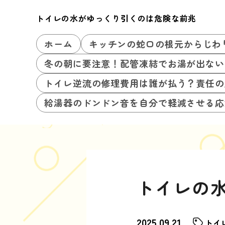
トイレの水がゆっくり引くのは危険な前兆
ホーム
キッチンの蛇口の根元からじわ
冬の朝に要注意！配管凍結でお湯が出ない
トイレ逆流の修理費用は誰が払う？責任の
給湯器のドンドン音を自分で軽減させる応
トイレの
2025.09.21
トイ