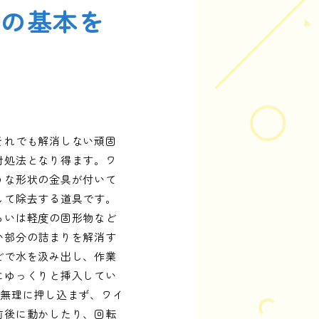
シの基本を
それでも解消しない頑固
対処法となり得ます。ワ
うな形状の金具が付いて
して除去する道具です。
るいは軽度の固形物など
い部分の詰まりを解消す
どで水を汲み出し、作業
にゆっくりと挿入してい
、無理に押し込まず、ワイ
前後に動かしたり、回転