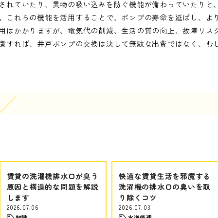
されていたり、異物の吸い込みを防ぐ機能が備わっていたりと
。これらの機能を活用することで、ポンプの寿命を延ばし、よ
用はかかりますが、電気代の削減、生活の質の向上、故障リス
慮すれば、井戸ポンプの交換は決して無駄な出費ではなく、む
賃貸の洗濯機排水口が臭う
快適な賃貸生活を邪魔する
原因と構造的な問題を解説
洗濯機の排水口の臭いを取
します
り除くコツ
2026.07.06
2026.07.03
知識
水道修理