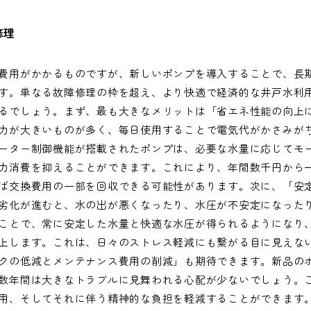
修理
費用がかかるものですが、新しいポンプを導入することで、長
す。単なる故障修理の枠を超え、より快適で経済的な井戸水利
るでしょう。まず、最も大きなメリットは「省エネ性能の向上
力が大きいものが多く、毎日使用することで電気代がかさみが
ーター制御機能が搭載されたポンプは、必要な水量に応じてモ
力消費を抑えることができます。これにより、年間数千円から
ば交換費用の一部を回収できる可能性があります。次に、「安
劣化が進むと、水の出が悪くなったり、水圧が不安定になった
ことで、常に安定した水量と快適な水圧が得られるようになり
上します。これは、日々のストレス軽減にも繋がる目に見えな
クの低減とメンテナンス費用の削減」も期待できます。新品の
数年間は大きなトラブルに見舞われる心配が少ないでしょう。
用、そしてそれに伴う精神的な負担を軽減することができます