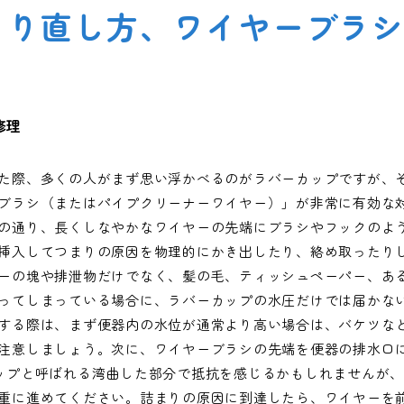
まり直し方、ワイヤーブラ
修理
た際、多くの人がまず思い浮かべるのがラバーカップですが、
ブラシ（またはパイプクリーナーワイヤー）」が非常に有効な
の通り、長くしなやかなワイヤーの先端にブラシやフックのよ
挿入してつまりの原因を物理的にかき出したり、絡め取ったり
ーの塊や排泄物だけでなく、髪の毛、ティッシュペーパー、あ
ってしまっている場合に、ラバーカップの水圧だけでは届かな
する際は、まず便器内の水位が通常より高い場合は、バケツな
注意しましょう。次に、ワイヤーブラシの先端を便器の排水口
ップと呼ばれる湾曲した部分で抵抗を感じるかもしれませんが
重に進めてください。詰まりの原因に到達したら、ワイヤーを