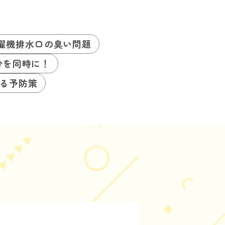
濯機排水口の臭い問題
分を同時に！
る予防策