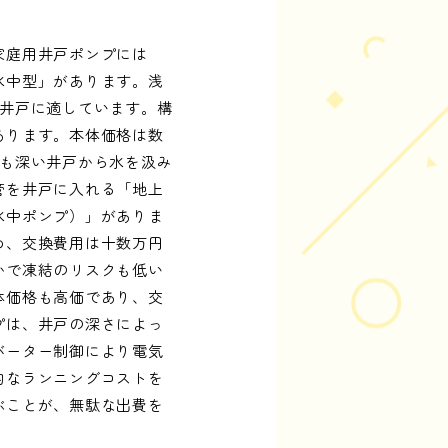
家庭用井戸ポンプには
水中型」があります。浅
い井戸に適しています。構
あります。本体価格は数
りも深い井戸から水を汲み
管を井戸に入れる「地上
水中ポンプ）」がありま
め、交換費用は十数万円
かで凍結のリスクも低い
体価格も高価であり、交
プは、井戸の深さによっ
バーター制御により電気
的なランニングコストを
ぶことが、無駄な出費を