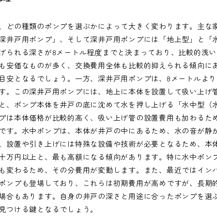
、どの種類のポンプを選ぶかによって大きく変わります。主な
深井戸用ポンプ」、そして深井戸用ポンプには「地上型」と「
げられる深さが8メートル程度までと決まっており、比較的浅
も安価なものが多く、交換費用全体も比較的抑えられる傾向に
目安となるでしょう。一方、深井戸用ポンプは、8メートルよ
す。この深井戸用ポンプには、地上に本体を設置して吸い上げ
と、ポンプ本体を井戸の底に沈めて水を押し上げる「水中型（
プは本体価格が比較的高く、吸い上げ管の設置費用も加わるた
です。水中ポンプは、本体が井戸の中にあるため、水の音が静
、設置や引き上げには特殊な設備や技術が必要となるため、本
十万円以上と、最も高額になる傾向があります。特に水中ポン
も変わるため、その分費用が変動します。また、最近ではイン
ポンプも登場しており、これらは初期費用が高めですが、長期
場合もあります。自身の井戸の深さと用途に合ったポンプを選
見つける鍵となるでしょう。