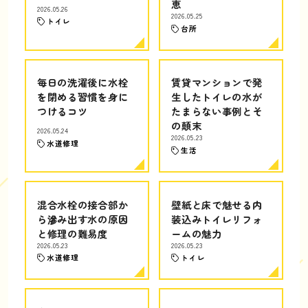
恵
2026.05.26
2026.05.25
トイレ
台所
毎日の洗濯後に水栓
賃貸マンションで発
を閉める習慣を身に
生したトイレの水が
つけるコツ
たまらない事例とそ
の顛末
2026.05.24
2026.05.23
水道修理
生活
混合水栓の接合部か
壁紙と床で魅せる内
ら滲み出す水の原因
装込みトイレリフォ
と修理の難易度
ームの魅力
2026.05.23
2026.05.23
水道修理
トイレ