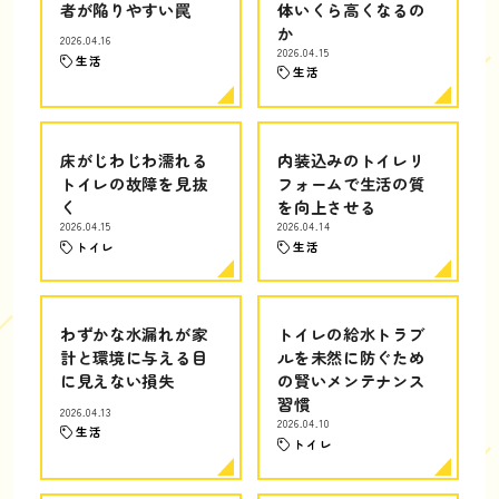
者が陥りやすい罠
体いくら高くなるの
か
2026.04.16
2026.04.15
生活
生活
床がじわじわ濡れる
内装込みのトイレリ
トイレの故障を見抜
フォームで生活の質
く
を向上させる
2026.04.15
2026.04.14
トイレ
生活
わずかな水漏れが家
トイレの給水トラブ
計と環境に与える目
ルを未然に防ぐため
に見えない損失
の賢いメンテナンス
習慣
2026.04.13
2026.04.10
生活
トイレ