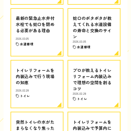
最新の緊急止水弁付
蛇口のポタポタが教
水栓でも蛇口を閉め
えてくれる水道設備
る必要がある理由
の寿命と交換のサイ
ン
2026.03.05
2026.03.05
水道修理
水道修理
トイレリフォームを
プロが教えるトイレ
内装込みで行う現場
リフォーム内装込み
の知恵
で理想の空間を創る
コツ
2026.02.28
2026.02.28
トイレ
トイレ
突然トイレの水がた
トイレリフォームを
まらなくなり焦った
内装込みで予算内に