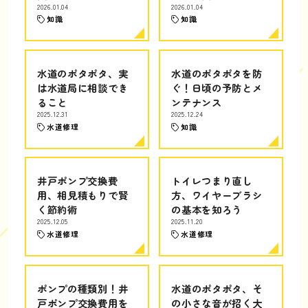
2026.01.04
2026.01.04
知識
知識
水道のポタポタ、実
水道のポタポタを防
は水道局に相談でき
ぐ！日頃の予防とメ
ること
ンテナンス
2025.12.31
2025.12.24
水道修理
知識
井戸ポンプ交換費
トイレつまり直し
用、相見積もりで賢
方、ワイヤーブラシ
く節約術
の基本を知ろう
2025.12.05
2025.11.20
水道修理
水道修理
ポンプの種類別！井
水道のポタポタ、そ
戸ポンプ交換費用を
の小さな音が招く大