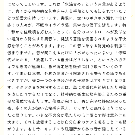
になってしまいます。これは「水滴責め」という言葉があるよう
に、古くから精神的な苦痛を与える手段としても知られていたほ
どの影響力を持っています。実際に、蛇口のポタポタ漏れに悩む
多くの人々が、不眠やイライラ感、集中力の低下を訴えます。特
に静かな住環境を好む人にとって、自分のコントロールが及ばな
い場所から発生する異音は、縄張り意識を侵害されるような不快
感を伴うことがあります。また、この音は単なる聴覚的な刺激に
留まりません。音が聞こえるたびに「水がもったいない」「修理
代がかかる」「放置している自分はだらしない」といったネガテ
ィブな思考が連鎖し、自己肯定感を微妙に削り取っていくので
す。住まいは本来、外界の刺激から解放される安らぎの場である
べきですが、蛇口一つの不具合がその平穏を乱す引き金となりま
す。ポタポタ音を解消することは、単に水道代を節約したり設備
を直したりするだけでなく、精神的な衛生状態を整えるための重
要な儀式でもあります。修理が完了し、再び完全な静寂が戻った
夜、多くの人が深い安堵感を覚え、ぐっすりと眠れるようになっ
たと語ります。小さな不具合が私たちの心に落とす影は意外にも
大きく、それを放置することは自分自身のケアを怠ることにも繋
がります。もし今、キッチンや洗面所からあの音が聞こえている