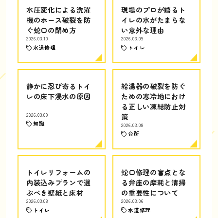
水圧変化による洗濯
現場のプロが語るト
機のホース破裂を防
イレの水がたまらな
ぐ蛇口の閉め方
い意外な理由
2026.03.10
2026.03.09
水道修理
トイレ
静かに忍び寄るトイ
給湯器の破裂を防ぐ
レの床下浸水の原因
ための寒冷地におけ
る正しい凍結防止対
2026.03.09
策
知識
2026.03.08
台所
トイレリフォームの
蛇口修理の盲点とな
内装込みプランで選
る弁座の摩耗と清掃
ぶべき壁紙と床材
の重要性について
2026.03.08
2026.03.06
トイレ
水道修理