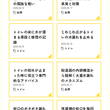
の孤独な戦い
真実と対策
2026.06.19
2026.06.17
台所
台所
トイレの床に水が溜
じわじわ広がるトイ
まる原因と修理の記
レの水漏れを止める
録
2026.06.15
2026.06.16
トイレ
トイレ
トイレの給水が止ま
給湯器の内部構造か
った時に役立つ専門
ら紐解く大量水漏れ
的なアドバイス
のメカニズム
2026.06.12
2026.06.11
トイレ
台所
蛇口のポタポタ漏れ
洗濯機の蛇口を毎回