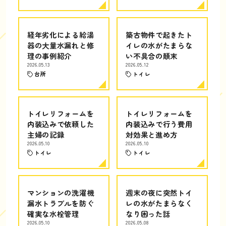
経年劣化による給湯
築古物件で起きたト
器の大量水漏れと修
イレの水がたまらな
理の事例紹介
い不具合の顛末
2026.05.13
2026.05.12
台所
トイレ
トイレリフォームを
トイレリフォームを
内装込みで依頼した
内装込みで行う費用
主婦の記録
対効果と進め方
2026.05.10
2026.05.10
トイレ
トイレ
マンションの洗濯機
週末の夜に突然トイ
漏水トラブルを防ぐ
レの水がたまらなく
確実な水栓管理
なり困った話
2026.05.10
2026.05.08