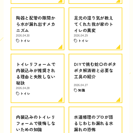
陶器と配管の隙間か
足元の湿り気が教え
ら水が漏れ出すメカ
てくれた我が家のト
ニズム
イレの異変
2026.04.30
2026.04.29
トイレ
トイレ
トイレリフォームで
DIYで挑む蛇口のポタ
内装込みが推奨され
ポタ解消術と必要な
る理由と失敗しない
工具の紹介
秘訣
2026.04.27
2026.04.28
知識
トイレ
内装込みのトイレリ
水道修理のプロが語
フォームで後悔しな
るじわじわ漏れる水
いための知識
漏れの恐怖