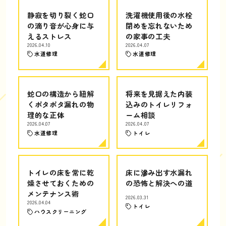
静寂を切り裂く蛇口
洗濯機使用後の水栓
の滴り音が心身に与
閉めを忘れないため
えるストレス
の家事の工夫
2026.04.10
2026.04.07
水道修理
水道修理
蛇口の構造から紐解
将来を見据えた内装
くポタポタ漏れの物
込みのトイレリフォ
理的な正体
ーム相談
2026.04.07
2026.04.07
水道修理
トイレ
トイレの床を常に乾
床に滲み出す水漏れ
燥させておくための
の恐怖と解決への道
メンテナンス術
2026.03.31
2026.04.04
トイレ
ハウスクリーニング