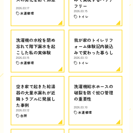
フリー
2026.03.17
2026.03.15
水道修理
トイレ
洗濯機の水栓を閉め
我が家のトイレリフ
忘れて階下漏水を起
ォーム体験記内装込
こした私の実体験
みで変わった暮らし
2026.03.15
2026.03.13
水道修理
トイレ
空き家で起きた給湯
洗濯機給水ホースの
器の大量水漏れが近
破裂を防ぐ蛇口管理
隣トラブルに発展し
の重要性
た事例
2026.03.10
2026.03.12
水道修理
台所