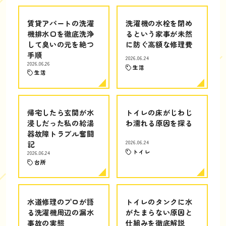
賃貸アパートの洗濯
洗濯機の水栓を閉め
機排水口を徹底洗浄
るという家事が未然
して臭いの元を絶つ
に防ぐ高額な修理費
手順
2026.06.24
2026.06.26
生活
生活
帰宅したら玄関が水
トイレの床がじわじ
浸しだった私の給湯
わ濡れる原因を探る
器故障トラブル奮闘
記
2026.06.24
トイレ
2026.06.24
台所
水道修理のプロが語
トイレのタンクに水
る洗濯機周辺の漏水
がたまらない原因と
事故の実態
仕組みを徹底解説