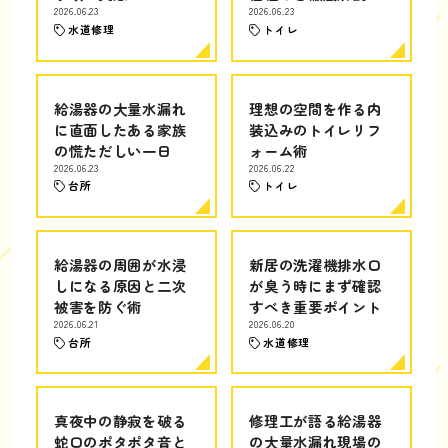
2026.06.23
2026.06.23
水道修理
トイレ
給湯器の大量水漏れ
理想の空間を作る内
に直面したある家族
装込みのトイレリフ
の慌ただしい一日
ォーム術
2026.06.23
2026.06.22
台所
トイレ
給湯器の周囲が水浸
新居の洗濯機排水口
しになる原因と二次
が臭う時にまず確認
被害を防ぐ術
すべき重要ポイント
2026.06.21
2026.06.20
台所
水道修理
真夜中の静寂を破る
修理工が語る給湯器
蛇口のポタポタ音と
の大量水漏れ現場の