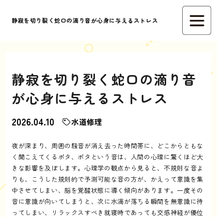
静寂を切り裂く蛇口の滴り音が心身に与えるストレス
静寂を切り裂く蛇口の滴り音
が心身に与えるストレス
2026.04.10
水道修理
夜が深まり、周囲の騒音が消え去った時間帯に、どこからともな
く聞こえてくるポタ、ポタという音は、人間の心理に驚くほど大
きな影響を及ぼします。心理学の観点から見ると、不規則な音よ
りも、こうした規則的で予測可能な音の方が、かえって意識を集
中させてしまい、脳を覚醒状態に導く傾向があります。一度その
音に意識が向いてしまうと、次に水滴が落ちる瞬間を無意識に待
ってしまい、リラックスすべき就寝時であっても交感神経が優位