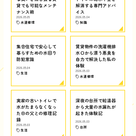
貸でも可能なメンテ
解消する専門アドバ
ナンス術
イス
2026.05.05
2026.05.04
水道修理
知識
集合住宅で安心して
賃貸物件の洗濯機排
暮らすための水回り
水口から漂う悪臭を
防犯意識
自力で解決した私の
体験
2026.05.04
2026.05.03
生活
水道修理
実家の古いトイレで
深夜の台所で給湯器
水がたまらなくなっ
から大量の水漏れが
た日の父との修理記
起きた体験記
録
2026.05.03
2026.05.03
台所
生活