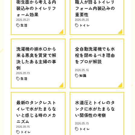
衛生面から考える内
職人が語るトイレリ
装込みのトイレリフ
フォーム内装込みの
ォーム効果
重要性
2026.05.21
2026.05.20
生活
トイレ
洗濯機の排水口から
全自動洗濯機でも水
来る悪臭を賃貸で解
栓を閉めるべき理由
決したある主婦の事
をプロが解説
例
2026.05.16
2026.05.19
知識
生活
最新のタンクレスト
水道圧とトイレのタ
イレで水がたまらな
ンクに水がたまらな
いと感じる時のメカ
い関係性の考察
ニズム
2026.05.15
2026.05.15
トイレ
トイレ