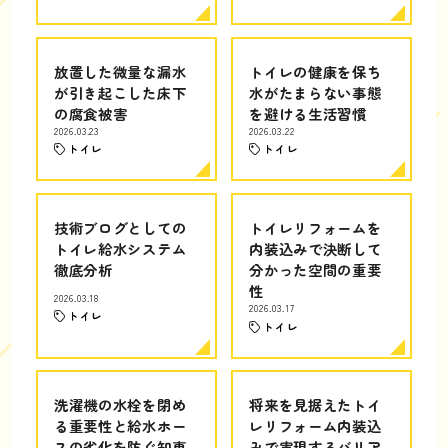
放置した微量な漏水
トイレの健康を保ち
が引き起こした床下
水がたまらない事態
の腐食被害
を避ける生活習慣
2026.03.23
2026.03.22
トイレ
トイレ
技術ブログとしての
トイレリフォームを
トイレ給水システム
内装込みで決断して
徹底分析
分かった空間の重要
性
2026.03.18
2026.03.17
トイレ
トイレ
洗濯機の水栓を閉め
将来を見据えたトイ
る重要性と給水ホー
レリフォーム内装込
スの劣化を防ぐ知恵
みで実現するバリア