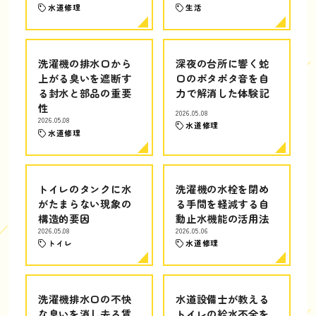
水道修理
生活
洗濯機の排水口から
深夜の台所に響く蛇
上がる臭いを遮断す
口のポタポタ音を自
る封水と部品の重要
力で解消した体験記
性
2026.05.08
2026.05.08
水道修理
水道修理
トイレのタンクに水
洗濯機の水栓を閉め
がたまらない現象の
る手間を軽減する自
構造的要因
動止水機能の活用法
2026.05.08
2026.05.06
トイレ
水道修理
洗濯機排水口の不快
水道設備士が教える
な臭いを消し去る賃
トイレの給水不全を