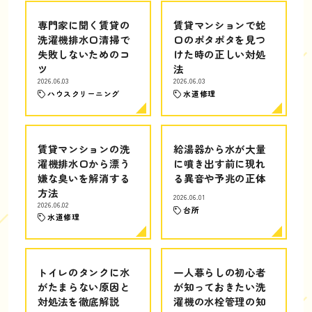
専門家に聞く賃貸の
賃貸マンションで蛇
洗濯機排水口清掃で
口のポタポタを見つ
失敗しないためのコ
けた時の正しい対処
ツ
法
2026.06.03
2026.06.03
ハウスクリーニング
水道修理
賃貸マンションの洗
給湯器から水が大量
濯機排水口から漂う
に噴き出す前に現れ
嫌な臭いを解消する
る異音や予兆の正体
方法
2026.06.01
2026.06.02
台所
水道修理
トイレのタンクに水
一人暮らしの初心者
がたまらない原因と
が知っておきたい洗
対処法を徹底解説
濯機の水栓管理の知