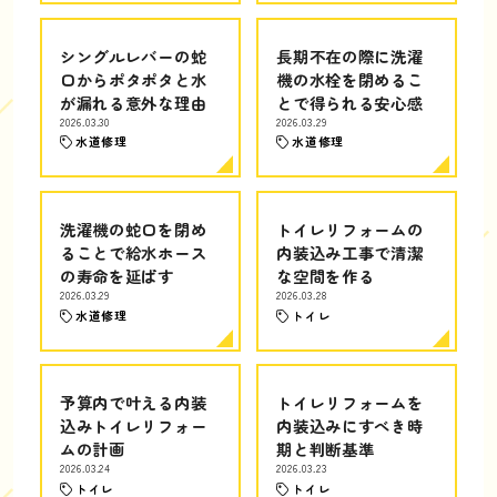
シングルレバーの蛇
長期不在の際に洗濯
口からポタポタと水
機の水栓を閉めるこ
が漏れる意外な理由
とで得られる安心感
2026.03.30
2026.03.29
水道修理
水道修理
洗濯機の蛇口を閉め
トイレリフォームの
ることで給水ホース
内装込み工事で清潔
の寿命を延ばす
な空間を作る
2026.03.29
2026.03.28
水道修理
トイレ
予算内で叶える内装
トイレリフォームを
込みトイレリフォー
内装込みにすべき時
ムの計画
期と判断基準
2026.03.24
2026.03.23
トイレ
トイレ