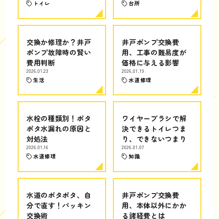
トイレ
台所
交換か修理か？井戸
井戸ポンプ交換費
ポンプ故障時の賢い
用、工事の難易度が
費用判断
価格に与える影響
2026.01.23
2026.01.19
生活
水道修理
水栓の種類別！ポタ
ワイヤーブラシで解
ポタ水漏れの原因と
決できるトイレつま
対処法
り、できないつまり
2026.01.16
2026.01.07
水道修理
知識
水道のポタポタ、自
井戸ポンプ交換費
分で直す！パッキン
用、本体以外にかか
交換術
る諸経費とは