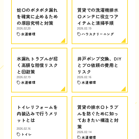
蛇口のポタポタ漏れ
賃貸での洗濯機排水
を確実に止めるため
口メンテに役立つア
の原因究明と対策
イテムと清掃手順
2026.02.20
2026.02.19
水道修理
ハウスクリーニング
水漏れトラブルが招
井戸ポンプ交換、DIY
く高額な賠償リスク
とプロ依頼の費用と
と回避策
リスク
2026.02.19
2026.02.16
水道修理
水道修理
トイレリフォームを
賃貸の排水口トラブ
内装込みで行うメリ
ルを防ぐために知っ
ットとは
ておきたい構造と対
策
2026.02.16
2026.02.14
トイレ
水道修理