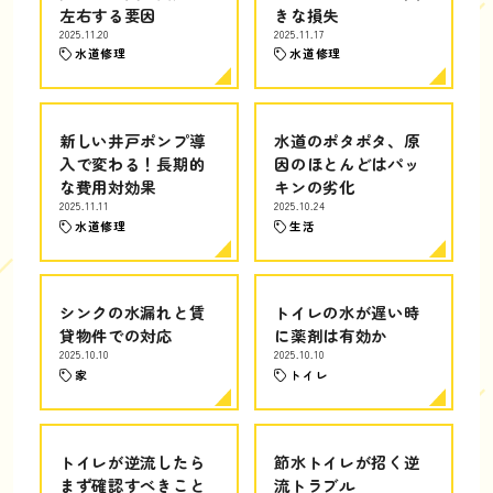
左右する要因
きな損失
2025.11.20
2025.11.17
水道修理
水道修理
新しい井戸ポンプ導
水道のポタポタ、原
入で変わる！長期的
因のほとんどはパッ
な費用対効果
キンの劣化
2025.11.11
2025.10.24
水道修理
生活
シンクの水漏れと賃
トイレの水が遅い時
貸物件での対応
に薬剤は有効か
2025.10.10
2025.10.10
家
トイレ
トイレが逆流したら
節水トイレが招く逆
まず確認すべきこと
流トラブル