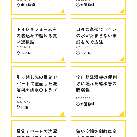
水道修理
水道修理
トイレリフォームを
日々の点検でトイレ
内装込みで進める賢
の水がたまらない事
い選択肢
態を防ぐ方法
2026.02.11
2026.02.10
トイレ
トイレ
引っ越し先の賃貸ア
全自動洗濯機の便利
パートで直面した洗
さに隠れた給水管の
濯機の排水口トラブ
脆弱性
ル
2026.02.08
2026.02.08
水道修理
知識
賃貸アパートで洗濯
狭い空間を劇的に変