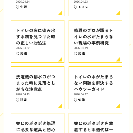
2026.04.24
2026.04.23
生活
トイレ
トイレの床に染み出
修理のプロが語るト
す水滴を見つけた時
イレの水がたまらな
の正しい対処法
い現場の事例研究
2026.04.22
2026.04.19
知識
知識
洗濯機の排水口がつ
トイレの水がたまら
まった時に見落とし
ない問題を解決する
がちな注意点
ハウツーガイド
2026.04.19
2026.04.17
浴室
知識
蛇口のポタポタ修理
蛇口のポタポタを放
に必要な道具と初心
置すると水道代は一