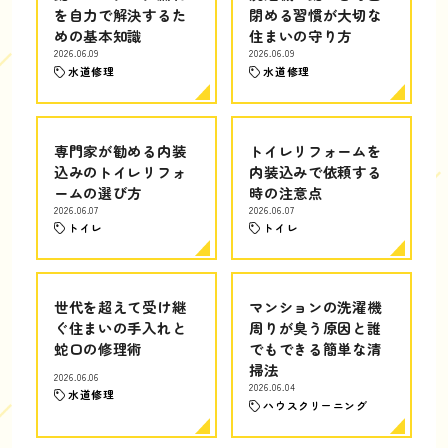
を自力で解決するた
閉める習慣が大切な
めの基本知識
住まいの守り方
2026.06.09
2026.06.09
水道修理
水道修理
専門家が勧める内装
トイレリフォームを
込みのトイレリフォ
内装込みで依頼する
ームの選び方
時の注意点
2026.06.07
2026.06.07
トイレ
トイレ
世代を超えて受け継
マンションの洗濯機
ぐ住まいの手入れと
周りが臭う原因と誰
蛇口の修理術
でもできる簡単な清
掃法
2026.06.06
2026.06.04
水道修理
ハウスクリーニング