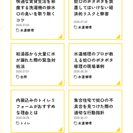
快適な賃貸生活を邪
蛇口のポタポタを放
魔する洗濯機の排水
置してはいけない経
口の臭いを取り除く
済的リスクと弊害
コツ
2026.07.02
2026.07.03
水道修理
水道修理
給湯器から大量に水
水道修理のプロが教
が漏れた際の緊急対
える蛇口のポタポタ
処法
修理の現場事例
2026.07.01
2026.06.30
台所
水道修理
内装込みのトイレリ
集合住宅で蛇口の不
フォームがおすすめ
具合を見つけた際の
な理由とは
適切な行動指針
2026.06.28
2026.06.27
トイレ
水道修理