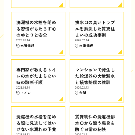
洗濯機の水栓を閉め
排水口の臭いトラブ
る習慣がもたらす心
ルを解決した賃貸住
のゆとりと安全
まいの成功事例
2026.02.14
2026.02.14
水道修理
水道修理
専門家が教えるトイ
マンションで発生し
レの水がたまらない
た給湯器の大量漏水
時の診断手順
と損害賠償の教訓
2026.02.14
2026.02.13
トイレ
台所
洗濯機の水栓を閉め
賃貸物件の洗濯機排
る際に見逃してはい
水口から漂う悪臭を
けない水漏れの予兆
防ぐ日常の秘訣
2026.02.12
2026.02.11