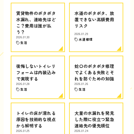
賃貸物件のポタポタ
水道のポタポタ、放
水漏れ、連絡先はど
置できない高額費用
こ？費用は誰が払
リスク
う？
2026.01.29
2026.01.30
水道修理
生活
後悔しないトイレリ
蛇口のポタポタ修理
フォームは内装込み
でよくある失敗とそ
で実現する
れを防ぐための知識
2026.01.28
2026.01.26
生活
生活
トイレの床が濡れる
大量の水漏れを発見
原因を技術的な視点
した際に役立つ緊急
から解明する
連絡先の優先順位
2026.01.25
2026.01.24