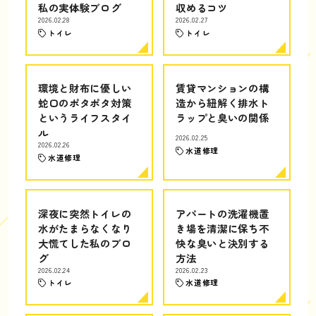
私の実体験ブログ
収めるコツ
2026.02.28
2026.02.27
トイレ
トイレ
環境と財布に優しい
賃貸マンションの構
蛇口のポタポタ対策
造から紐解く排水ト
というライフスタイ
ラップと臭いの関係
ル
2026.02.25
2026.02.26
水道修理
水道修理
深夜に突然トイレの
アパートの洗濯機置
水がたまらなくなり
き場を清潔に保ち不
大慌てした私のブロ
快な臭いと決別する
グ
方法
2026.02.24
2026.02.23
トイレ
水道修理