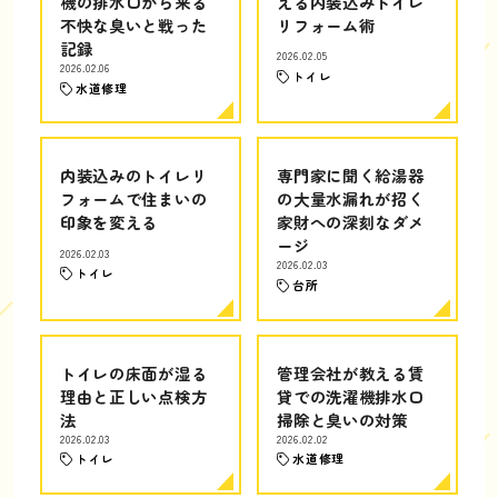
機の排水口から来る
える内装込みトイレ
不快な臭いと戦った
リフォーム術
記録
2026.02.05
2026.02.06
トイレ
水道修理
内装込みのトイレリ
専門家に聞く給湯器
フォームで住まいの
の大量水漏れが招く
印象を変える
家財への深刻なダメ
ージ
2026.02.03
2026.02.03
トイレ
台所
トイレの床面が湿る
管理会社が教える賃
理由と正しい点検方
貸での洗濯機排水口
法
掃除と臭いの対策
2026.02.03
2026.02.02
トイレ
水道修理