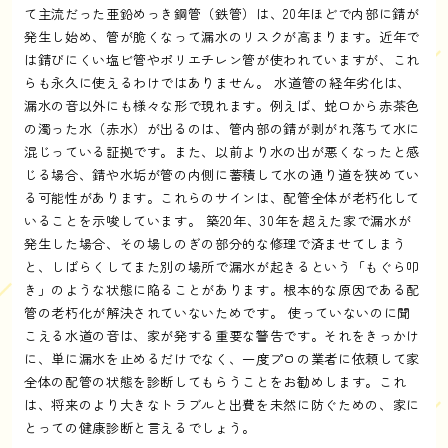
て主流だった亜鉛めっき鋼管（鉄管）は、20年ほどで内部に錆が
発生し始め、管が脆くなって漏水のリスクが高まります。近年で
は錆びにくい塩ビ管やポリエチレン管が使われていますが、これ
らも永久に使えるわけではありません。 水道管の経年劣化は、
漏水の音以外にも様々な形で現れます。例えば、蛇口から赤茶色
の濁った水（赤水）が出るのは、管内部の錆が剥がれ落ちて水に
混じっている証拠です。また、以前より水の出が悪くなったと感
じる場合、錆や水垢が管の内側に蓄積して水の通り道を狭めてい
る可能性があります。これらのサインは、配管全体が老朽化して
いることを示唆しています。 築20年、30年を超えた家で漏水が
発生した場合、その場しのぎの部分的な修理で済ませてしまう
と、しばらくしてまた別の場所で漏水が起きるという「もぐら叩
き」のような状態に陥ることがあります。根本的な原因である配
管の老朽化が解決されていないためです。 使っていないのに聞
こえる水道の音は、家が発する重要な警告です。それをきっかけ
に、単に漏水を止めるだけでなく、一度プロの業者に依頼して家
全体の配管の状態を診断してもらうことをお勧めします。これ
は、将来のより大きなトラブルと出費を未然に防ぐための、家に
とっての健康診断と言えるでしょう。