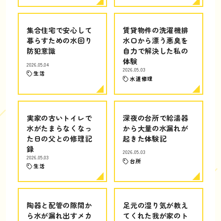
集合住宅で安心して
賃貸物件の洗濯機排
暮らすための水回り
水口から漂う悪臭を
防犯意識
自力で解決した私の
体験
2026.05.04
2026.05.03
生活
水道修理
実家の古いトイレで
深夜の台所で給湯器
水がたまらなくなっ
から大量の水漏れが
た日の父との修理記
起きた体験記
録
2026.05.03
2026.05.03
台所
生活
陶器と配管の隙間か
足元の湿り気が教え
ら水が漏れ出すメカ
てくれた我が家のト