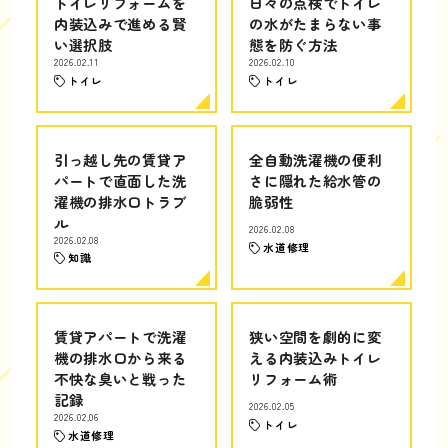
トイレリフォームを
日々の点検でトイレ
内装込みで進める賢
の水がたまらない事
い選択肢
態を防ぐ方法
2026.02.11
2026.02.10
トイレ
トイレ
引っ越し先の賃貸ア
全自動洗濯機の便利
パートで直面した洗
さに隠れた給水管の
濯機の排水口トラブ
脆弱性
ル
2026.02.08
2026.02.08
水道修理
知識
賃貸アパートで洗濯
狭い空間を劇的に変
機の排水口から来る
える内装込みトイレ
不快な臭いと戦った
リフォーム術
記録
2026.02.05
2026.02.06
トイレ
水道修理