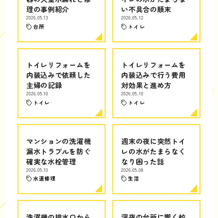
理の事例紹介
い不具合の顛末
2026.05.13
2026.05.12
台所
トイレ
トイレリフォームを
トイレリフォームを
内装込みで依頼した
内装込みで行う費用
主婦の記録
対効果と進め方
2026.05.10
2026.05.10
トイレ
トイレ
マンションの洗濯機
週末の夜に突然トイ
漏水トラブルを防ぐ
レの水がたまらなく
確実な水栓管理
なり困った話
2026.05.10
2026.05.08
水道修理
生活
洗濯機の排水口から
深夜の台所に響く蛇