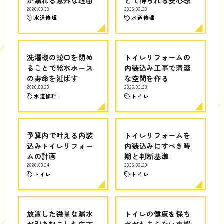
が漏れる意外な理由
とで得られる安心感
2026.03.30
2026.03.29
水道修理
水道修理
洗濯機の蛇口を閉め
トイレリフォームの
ることで給水ホース
内装込み工事で清潔
の寿命を延ばす
な空間を作る
2026.03.29
2026.03.28
水道修理
トイレ
予算内で叶える内装
トイレリフォームを
込みトイレリフォー
内装込みにすべき時
ムの計画
期と判断基準
2026.03.24
2026.03.23
トイレ
トイレ
放置した微量な漏水
トイレの健康を保ち