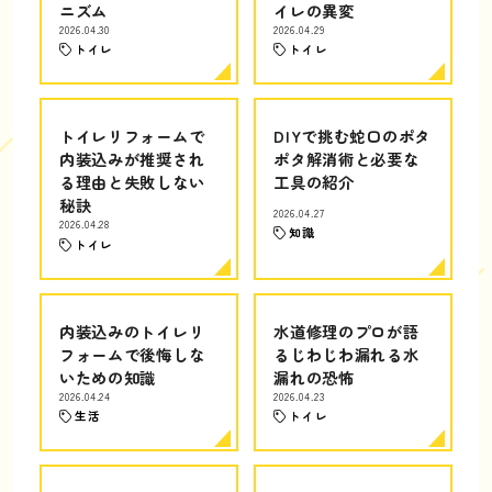
ニズム
イレの異変
2026.04.30
2026.04.29
トイレ
トイレ
トイレリフォームで
DIYで挑む蛇口のポタ
内装込みが推奨され
ポタ解消術と必要な
る理由と失敗しない
工具の紹介
秘訣
2026.04.27
2026.04.28
知識
トイレ
内装込みのトイレリ
水道修理のプロが語
フォームで後悔しな
るじわじわ漏れる水
いための知識
漏れの恐怖
2026.04.24
2026.04.23
生活
トイレ