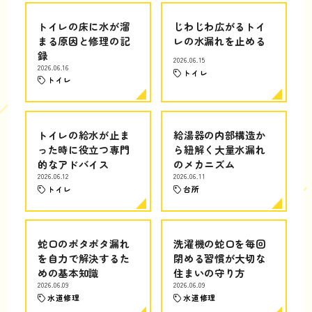
トイレの床に水が溜
じわじわ広がるトイ
まる原因と修理の記
レの水漏れを止める
録
2026.06.15
2026.06.16
トイレ
トイレ
トイレの給水が止ま
給湯器の内部構造か
った時に役立つ専門
ら紐解く大量水漏れ
的なアドバイス
のメカニズム
2026.06.12
2026.06.11
トイレ
台所
蛇口のポタポタ漏れ
洗濯機の蛇口を毎回
を自力で解決するた
閉める習慣が大切な
めの基本知識
住まいの守り方
2026.06.09
2026.06.09
水道修理
水道修理