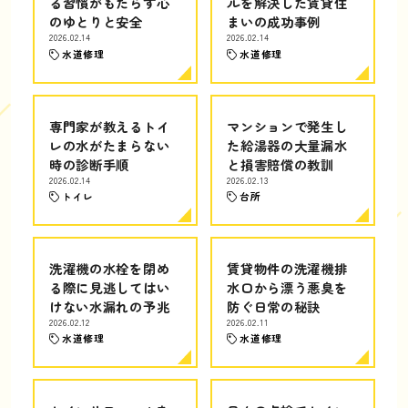
る習慣がもたらす心
ルを解決した賃貸住
のゆとりと安全
まいの成功事例
2026.02.14
2026.02.14
水道修理
水道修理
専門家が教えるトイ
マンションで発生し
レの水がたまらない
た給湯器の大量漏水
時の診断手順
と損害賠償の教訓
2026.02.14
2026.02.13
トイレ
台所
洗濯機の水栓を閉め
賃貸物件の洗濯機排
る際に見逃してはい
水口から漂う悪臭を
けない水漏れの予兆
防ぐ日常の秘訣
2026.02.12
2026.02.11
水道修理
水道修理