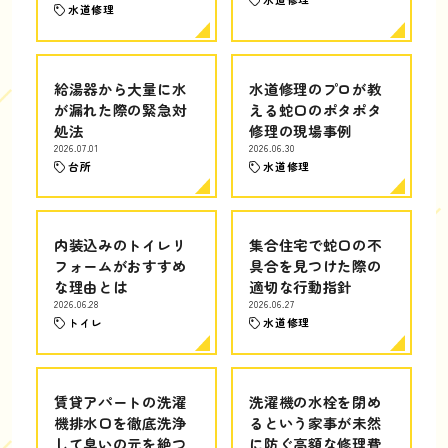
水道修理
給湯器から大量に水
水道修理のプロが教
が漏れた際の緊急対
える蛇口のポタポタ
処法
修理の現場事例
2026.07.01
2026.06.30
台所
水道修理
内装込みのトイレリ
集合住宅で蛇口の不
フォームがおすすめ
具合を見つけた際の
な理由とは
適切な行動指針
2026.06.28
2026.06.27
トイレ
水道修理
賃貸アパートの洗濯
洗濯機の水栓を閉め
機排水口を徹底洗浄
るという家事が未然
して臭いの元を絶つ
に防ぐ高額な修理費