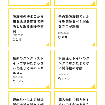
洗濯機の排水口から
全自動洗濯機でも水
来る悪臭を賃貸で解
栓を閉めるべき理由
決したある主婦の事
をプロが解説
例
2026.05.16
2026.05.19
知識
生活
最新のタンクレスト
水道圧とトイレのタ
イレで水がたまらな
ンクに水がたまらな
いと感じる時のメカ
い関係性の考察
ニズム
2026.05.15
2026.05.15
トイレ
トイレ
経年劣化による給湯
築古物件で起きたト
器の大量水漏れと修
イレの水がたまらな