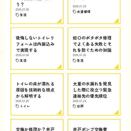
う？
2026.01.29
2026.01.30
水道修理
生活
後悔しないトイレリ
蛇口のポタポタ修理
フォームは内装込み
でよくある失敗とそ
で実現する
れを防ぐための知識
2026.01.28
2026.01.26
生活
生活
トイレの床が濡れる
大量の水漏れを発見
原因を技術的な視点
した際に役立つ緊急
から解明する
連絡先の優先順位
2026.01.25
2026.01.24
トイレ
台所
交換か修理か？井戸
井戸ポンプ交換費