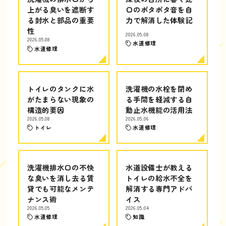
上がる臭いを遮断す
口のポタポタ音を自
る封水と部品の重要
力で解消した体験記
性
2026.05.08
2026.05.08
水道修理
水道修理
トイレのタンクに水
洗濯機の水栓を閉め
がたまらない現象の
る手間を軽減する自
構造的要因
動止水機能の活用法
2026.05.08
2026.05.06
トイレ
水道修理
洗濯機排水口の不快
水道設備士が教える
な臭いを消し去る賃
トイレの給水不全を
貸でも可能なメンテ
解消する専門アドバ
ナンス術
イス
2026.05.05
2026.05.04
水道修理
知識