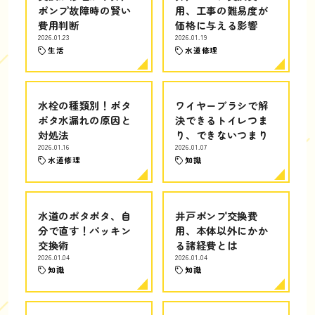
ポンプ故障時の賢い
用、工事の難易度が
費用判断
価格に与える影響
2026.01.23
2026.01.19
生活
水道修理
水栓の種類別！ポタ
ワイヤーブラシで解
ポタ水漏れの原因と
決できるトイレつま
対処法
り、できないつまり
2026.01.16
2026.01.07
水道修理
知識
水道のポタポタ、自
井戸ポンプ交換費
分で直す！パッキン
用、本体以外にかか
交換術
る諸経費とは
2026.01.04
2026.01.04
知識
知識