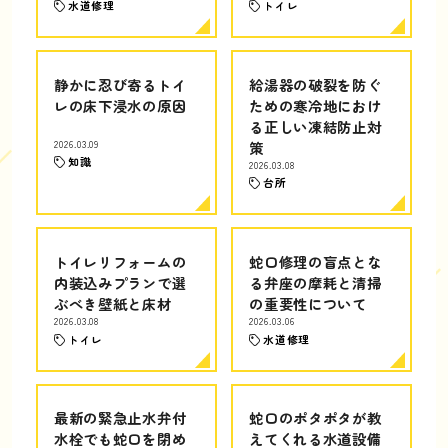
水道修理
トイレ
静かに忍び寄るトイ
給湯器の破裂を防ぐ
レの床下浸水の原因
ための寒冷地におけ
る正しい凍結防止対
2026.03.09
策
知識
2026.03.08
台所
トイレリフォームの
蛇口修理の盲点とな
内装込みプランで選
る弁座の摩耗と清掃
ぶべき壁紙と床材
の重要性について
2026.03.08
2026.03.06
トイレ
水道修理
最新の緊急止水弁付
蛇口のポタポタが教
水栓でも蛇口を閉め
えてくれる水道設備