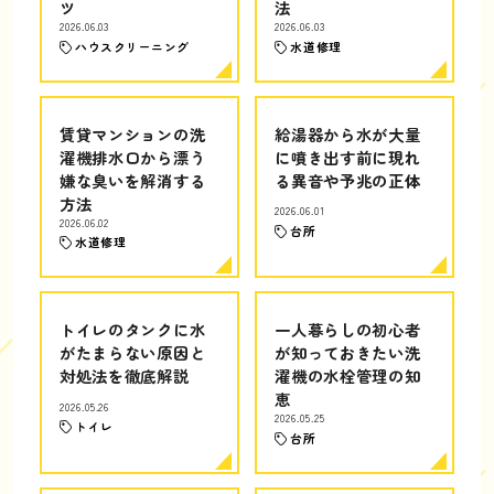
ツ
法
2026.06.03
2026.06.03
ハウスクリーニング
水道修理
賃貸マンションの洗
給湯器から水が大量
濯機排水口から漂う
に噴き出す前に現れ
嫌な臭いを解消する
る異音や予兆の正体
方法
2026.06.01
2026.06.02
台所
水道修理
トイレのタンクに水
一人暮らしの初心者
がたまらない原因と
が知っておきたい洗
対処法を徹底解説
濯機の水栓管理の知
恵
2026.05.26
2026.05.25
トイレ
台所