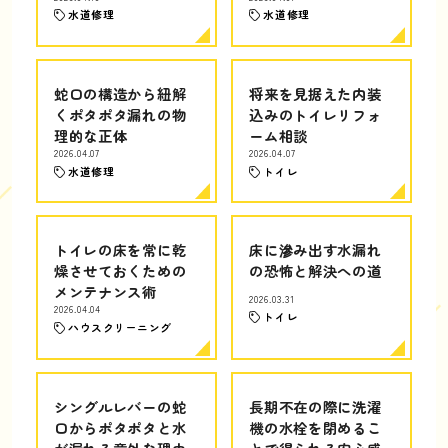
水道修理
水道修理
蛇口の構造から紐解
将来を見据えた内装
くポタポタ漏れの物
込みのトイレリフォ
理的な正体
ーム相談
2026.04.07
2026.04.07
水道修理
トイレ
トイレの床を常に乾
床に滲み出す水漏れ
燥させておくための
の恐怖と解決への道
メンテナンス術
2026.03.31
2026.04.04
トイレ
ハウスクリーニング
シングルレバーの蛇
長期不在の際に洗濯
口からポタポタと水
機の水栓を閉めるこ