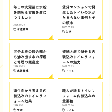
毎日の洗濯後に水栓
賃貸マンションで発
を閉める習慣を身に
生したトイレの水が
つけるコツ
たまらない事例とそ
の顛末
2026.05.24
2026.05.23
水道修理
生活
混合水栓の接合部か
壁紙と床で魅せる内
ら滲み出す水の原因
装込みトイレリフォ
と修理の難易度
ームの魅力
2026.05.23
2026.05.23
水道修理
トイレ
衛生面から考える内
職人が語るトイレリ
装込みのトイレリフ
フォーム内装込みの
ォーム効果
重要性
2026.05.21
2026.05.20
生活
トイレ