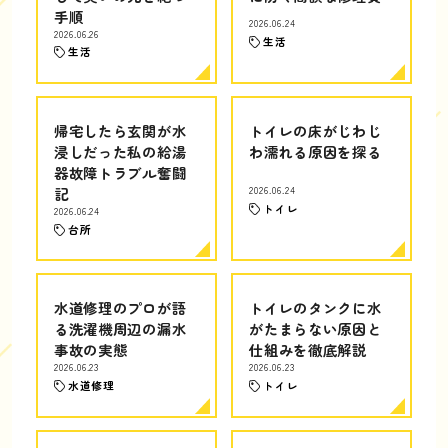
手順
2026.06.24
2026.06.26
生活
生活
帰宅したら玄関が水
トイレの床がじわじ
浸しだった私の給湯
わ濡れる原因を探る
器故障トラブル奮闘
記
2026.06.24
トイレ
2026.06.24
台所
水道修理のプロが語
トイレのタンクに水
る洗濯機周辺の漏水
がたまらない原因と
事故の実態
仕組みを徹底解説
2026.06.23
2026.06.23
水道修理
トイレ