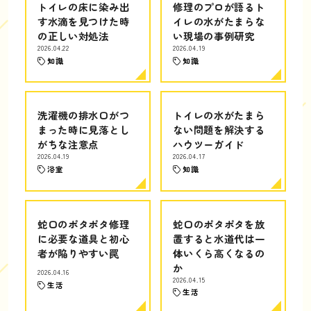
トイレの床に染み出
修理のプロが語るト
す水滴を見つけた時
イレの水がたまらな
の正しい対処法
い現場の事例研究
2026.04.22
2026.04.19
知識
知識
洗濯機の排水口がつ
トイレの水がたまら
まった時に見落とし
ない問題を解決する
がちな注意点
ハウツーガイド
2026.04.19
2026.04.17
浴室
知識
蛇口のポタポタ修理
蛇口のポタポタを放
に必要な道具と初心
置すると水道代は一
者が陥りやすい罠
体いくら高くなるの
か
2026.04.16
2026.04.15
生活
生活