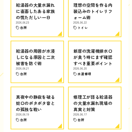
給湯器の大量水漏れ
理想の空間を作る内
に直面したある家族
装込みのトイレリフ
の慌ただしい一日
ォーム術
2026.06.23
2026.06.22
台所
トイレ
給湯器の周囲が水浸
新居の洗濯機排水口
しになる原因と二次
が臭う時にまず確認
被害を防ぐ術
すべき重要ポイント
2026.06.21
2026.06.20
台所
水道修理
真夜中の静寂を破る
修理工が語る給湯器
蛇口のポタポタ音と
の大量水漏れ現場の
の孤独な戦い
真実と対策
2026.06.19
2026.06.17
台所
台所