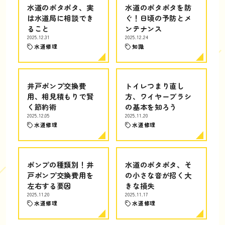
水道のポタポタ、実
水道のポタポタを防
は水道局に相談でき
ぐ！日頃の予防とメ
ること
ンテナンス
2025.12.31
2025.12.24
水道修理
知識
井戸ポンプ交換費
トイレつまり直し
用、相見積もりで賢
方、ワイヤーブラシ
く節約術
の基本を知ろう
2025.12.05
2025.11.20
水道修理
水道修理
ポンプの種類別！井
水道のポタポタ、そ
戸ポンプ交換費用を
の小さな音が招く大
左右する要因
きな損失
2025.11.20
2025.11.17
水道修理
水道修理