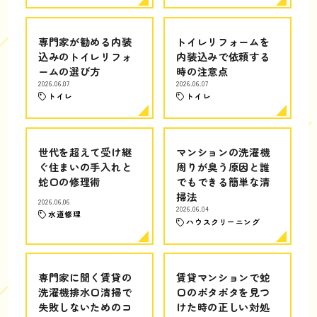
専門家が勧める内装
トイレリフォームを
込みのトイレリフォ
内装込みで依頼する
ームの選び方
時の注意点
2026.06.07
2026.06.07
トイレ
トイレ
世代を超えて受け継
マンションの洗濯機
ぐ住まいの手入れと
周りが臭う原因と誰
蛇口の修理術
でもできる簡単な清
掃法
2026.06.06
2026.06.04
水道修理
ハウスクリーニング
専門家に聞く賃貸の
賃貸マンションで蛇
洗濯機排水口清掃で
口のポタポタを見つ
失敗しないためのコ
けた時の正しい対処