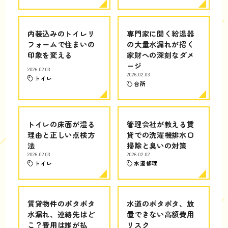
内装込みのトイレリ
専門家に聞く給湯器
フォームで住まいの
の大量水漏れが招く
印象を変える
家財への深刻なダメ
ージ
2026.02.03
2026.02.03
トイレ
台所
トイレの床面が湿る
管理会社が教える賃
理由と正しい点検方
貸での洗濯機排水口
法
掃除と臭いの対策
2026.02.03
2026.02.02
トイレ
水道修理
賃貸物件のポタポタ
水道のポタポタ、放
水漏れ、連絡先はど
置できない高額費用
こ？費用は誰が払
リスク