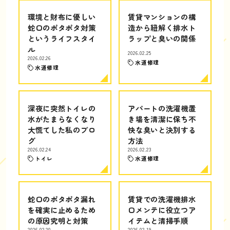
環境と財布に優しい
賃貸マンションの構
蛇口のポタポタ対策
造から紐解く排水ト
というライフスタイ
ラップと臭いの関係
ル
2026.02.25
2026.02.26
水道修理
水道修理
深夜に突然トイレの
アパートの洗濯機置
水がたまらなくなり
き場を清潔に保ち不
大慌てした私のブロ
快な臭いと決別する
グ
方法
2026.02.24
2026.02.23
トイレ
水道修理
蛇口のポタポタ漏れ
賃貸での洗濯機排水
を確実に止めるため
口メンテに役立つア
の原因究明と対策
イテムと清掃手順
2026.02.20
2026.02.19