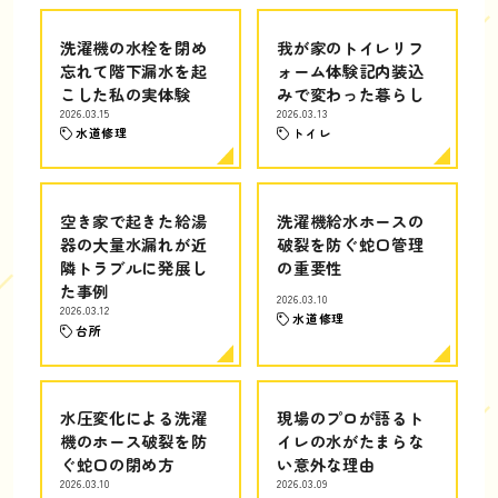
洗濯機の水栓を閉め
我が家のトイレリフ
忘れて階下漏水を起
ォーム体験記内装込
こした私の実体験
みで変わった暮らし
2026.03.15
2026.03.13
水道修理
トイレ
空き家で起きた給湯
洗濯機給水ホースの
器の大量水漏れが近
破裂を防ぐ蛇口管理
隣トラブルに発展し
の重要性
た事例
2026.03.10
2026.03.12
水道修理
台所
水圧変化による洗濯
現場のプロが語るト
機のホース破裂を防
イレの水がたまらな
ぐ蛇口の閉め方
い意外な理由
2026.03.10
2026.03.09