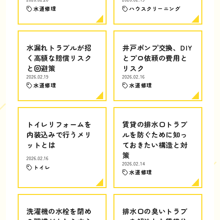
水道修理
ハウスクリーニング
水漏れトラブルが招
井戸ポンプ交換、DIY
く高額な賠償リスク
とプロ依頼の費用と
と回避策
リスク
2026.02.19
2026.02.16
水道修理
水道修理
トイレリフォームを
賃貸の排水口トラブ
内装込みで行うメリ
ルを防ぐために知っ
ットとは
ておきたい構造と対
策
2026.02.16
2026.02.14
トイレ
水道修理
洗濯機の水栓を閉め
排水口の臭いトラブ