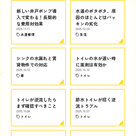
新しい井戸ポンプ導
水道のポタポタ、原
入で変わる！長期的
因のほとんどはパッ
な費用対効果
キンの劣化
2025.11.11
2025.10.24
水道修理
生活
シンクの水漏れと賃
トイレの水が遅い時
貸物件での対応
に薬剤は有効か
2025.10.10
2025.10.10
家
トイレ
トイレが逆流したら
節水トイレが招く逆
まず確認すべきこと
流トラブル
2025.10.08
2025.10.07
トイレ
トイレ