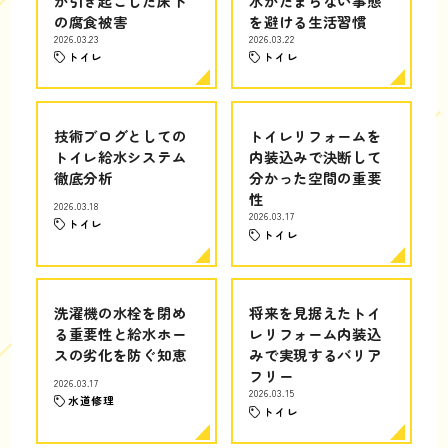
が引き起こした床下
水がたまらない事態
の腐食被害
を避ける生活習慣
2026.03.23
2026.03.22
トイレ
トイレ
技術ブログとしての
トイレリフォームを
トイレ給水システム
内装込みで決断して
徹底分析
分かった空間の重要
性
2026.03.18
2026.03.17
トイレ
トイレ
洗濯機の水栓を閉め
将来を見据えたトイ
る重要性と給水ホー
レリフォーム内装込
スの劣化を防ぐ知恵
みで実現するバリア
フリー
2026.03.17
2026.03.15
水道修理
トイレ