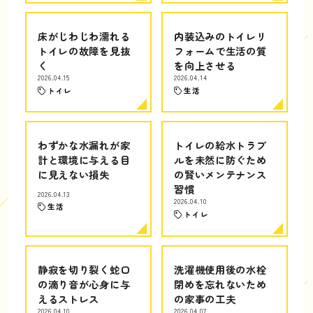
床がじわじわ濡れる
内装込みのトイレリ
トイレの故障を見抜
フォームで生活の質
く
を向上させる
2026.04.15
2026.04.14
トイレ
生活
わずかな水漏れが家
トイレの給水トラブ
計と環境に与える目
ルを未然に防ぐため
に見えない損失
の賢いメンテナンス
習慣
2026.04.13
2026.04.10
生活
トイレ
静寂を切り裂く蛇口
洗濯機使用後の水栓
の滴り音が心身に与
閉めを忘れないため
えるストレス
の家事の工夫
2026.04.10
2026.04.07