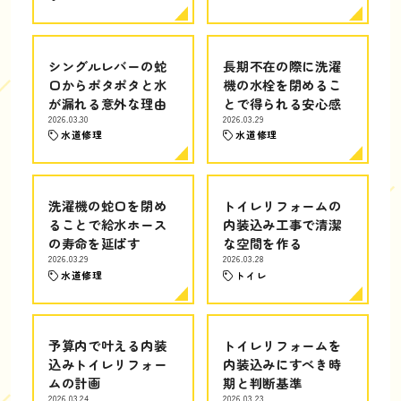
シングルレバーの蛇
長期不在の際に洗濯
口からポタポタと水
機の水栓を閉めるこ
が漏れる意外な理由
とで得られる安心感
2026.03.30
2026.03.29
水道修理
水道修理
洗濯機の蛇口を閉め
トイレリフォームの
ることで給水ホース
内装込み工事で清潔
の寿命を延ばす
な空間を作る
2026.03.29
2026.03.28
水道修理
トイレ
予算内で叶える内装
トイレリフォームを
込みトイレリフォー
内装込みにすべき時
ムの計画
期と判断基準
2026.03.24
2026.03.23