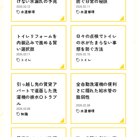
けない水漏れの予兆
防ぐ日常の秘訣
2026.02.12
2026.02.11
水道修理
水道修理
トイレリフォームを
日々の点検でトイレ
内装込みで進める賢
の水がたまらない事
い選択肢
態を防ぐ方法
2026.02.11
2026.02.10
トイレ
トイレ
引っ越し先の賃貸ア
全自動洗濯機の便利
パートで直面した洗
さに隠れた給水管の
濯機の排水口トラブ
脆弱性
ル
2026.02.08
2026.02.08
水道修理
知識