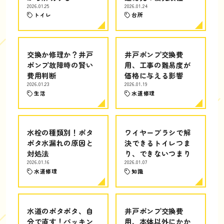
2026.01.25
2026.01.24
トイレ
台所
交換か修理か？井戸
井戸ポンプ交換費
ポンプ故障時の賢い
用、工事の難易度が
費用判断
価格に与える影響
2026.01.23
2026.01.19
生活
水道修理
水栓の種類別！ポタ
ワイヤーブラシで解
ポタ水漏れの原因と
決できるトイレつま
対処法
り、できないつまり
2026.01.16
2026.01.07
水道修理
知識
水道のポタポタ、自
井戸ポンプ交換費
分で直す！パッキン
用、本体以外にかか