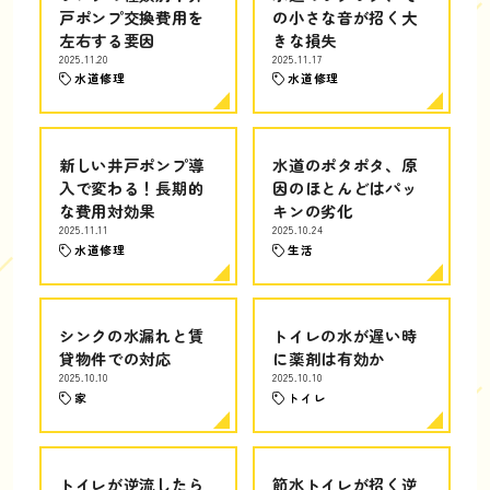
戸ポンプ交換費用を
の小さな音が招く大
左右する要因
きな損失
2025.11.20
2025.11.17
水道修理
水道修理
新しい井戸ポンプ導
水道のポタポタ、原
入で変わる！長期的
因のほとんどはパッ
な費用対効果
キンの劣化
2025.11.11
2025.10.24
水道修理
生活
シンクの水漏れと賃
トイレの水が遅い時
貸物件での対応
に薬剤は有効か
2025.10.10
2025.10.10
家
トイレ
トイレが逆流したら
節水トイレが招く逆