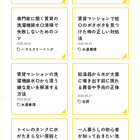
専門家に聞く賃貸の
賃貸マンションで蛇
洗濯機排水口清掃で
口のポタポタを見つ
失敗しないためのコ
けた時の正しい対処
ツ
法
2026.06.03
2026.06.03
ハウスクリーニング
水道修理
賃貸マンションの洗
給湯器から水が大量
濯機排水口から漂う
に噴き出す前に現れ
嫌な臭いを解消する
る異音や予兆の正体
方法
2026.06.01
2026.06.02
台所
水道修理
トイレのタンクに水
一人暮らしの初心者
がたまらない原因と
が知っておきたい洗