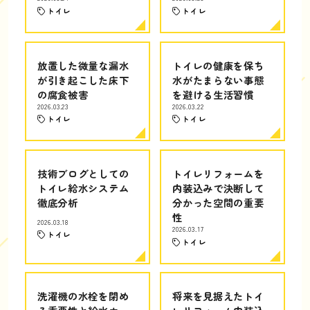
トイレ
トイレ
放置した微量な漏水
トイレの健康を保ち
が引き起こした床下
水がたまらない事態
の腐食被害
を避ける生活習慣
2026.03.23
2026.03.22
トイレ
トイレ
技術ブログとしての
トイレリフォームを
トイレ給水システム
内装込みで決断して
徹底分析
分かった空間の重要
性
2026.03.18
2026.03.17
トイレ
トイレ
洗濯機の水栓を閉め
将来を見据えたトイ