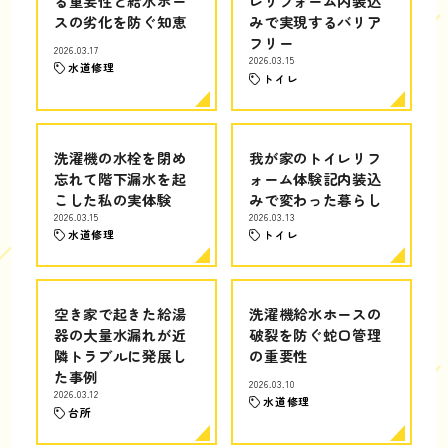
る重要性と給水ホー
レリフォーム内装込
スの劣化を防ぐ知恵
みで実現するバリア
フリー
2026.03.17
2026.03.15
水道修理
トイレ
洗濯機の水栓を閉め
我が家のトイレリフ
忘れて階下漏水を起
ォーム体験記内装込
こした私の実体験
みで変わった暮らし
2026.03.15
2026.03.13
水道修理
トイレ
空き家で起きた給湯
洗濯機給水ホースの
器の大量水漏れが近
破裂を防ぐ蛇口管理
隣トラブルに発展し
の重要性
た事例
2026.03.10
2026.03.12
水道修理
台所