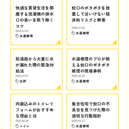
快適な賃貸生活を邪
蛇口のポタポタを放
魔する洗濯機の排水
置してはいけない経
口の臭いを取り除く
済的リスクと弊害
コツ
2026.07.02
2026.07.03
水道修理
水道修理
給湯器から大量に水
水道修理のプロが教
が漏れた際の緊急対
える蛇口のポタポタ
処法
修理の現場事例
2026.07.01
2026.06.30
台所
水道修理
内装込みのトイレリ
集合住宅で蛇口の不
フォームがおすすめ
具合を見つけた際の
な理由とは
適切な行動指針
2026.06.28
2026.06.27
トイレ
水道修理