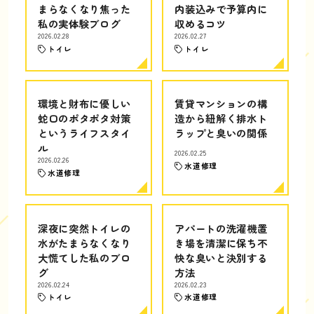
まらなくなり焦った
内装込みで予算内に
私の実体験ブログ
収めるコツ
2026.02.28
2026.02.27
トイレ
トイレ
環境と財布に優しい
賃貸マンションの構
蛇口のポタポタ対策
造から紐解く排水ト
というライフスタイ
ラップと臭いの関係
ル
2026.02.25
2026.02.26
水道修理
水道修理
深夜に突然トイレの
アパートの洗濯機置
水がたまらなくなり
き場を清潔に保ち不
大慌てした私のブロ
快な臭いと決別する
グ
方法
2026.02.24
2026.02.23
トイレ
水道修理