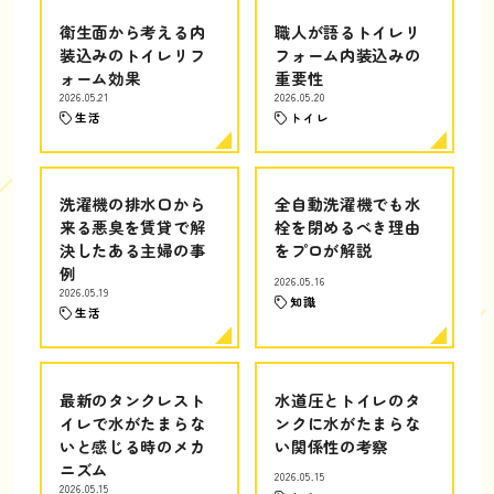
衛生面から考える内
職人が語るトイレリ
装込みのトイレリフ
フォーム内装込みの
ォーム効果
重要性
2026.05.21
2026.05.20
生活
トイレ
洗濯機の排水口から
全自動洗濯機でも水
来る悪臭を賃貸で解
栓を閉めるべき理由
決したある主婦の事
をプロが解説
例
2026.05.16
2026.05.19
知識
生活
最新のタンクレスト
水道圧とトイレのタ
イレで水がたまらな
ンクに水がたまらな
いと感じる時のメカ
い関係性の考察
ニズム
2026.05.15
2026.05.15