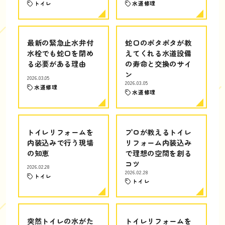
トイレ
水道修理
最新の緊急止水弁付
蛇口のポタポタが教
水栓でも蛇口を閉め
えてくれる水道設備
る必要がある理由
の寿命と交換のサイ
ン
2026.03.05
2026.03.05
水道修理
水道修理
トイレリフォームを
プロが教えるトイレ
内装込みで行う現場
リフォーム内装込み
の知恵
で理想の空間を創る
コツ
2026.02.28
2026.02.28
トイレ
トイレ
突然トイレの水がた
トイレリフォームを