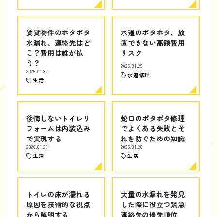
賃貸物件のポタポタ
水道のポタポタ、放
水漏れ、連絡先はど
置できない高額費用
こ？費用は誰が払
リスク
う？
2026.01.29
2026.01.30
水道修理
生活
後悔しないトイレリ
蛇口のポタポタ修理
フォームは内装込み
でよくある失敗とそ
で実現する
れを防ぐための知識
2026.01.28
2026.01.26
生活
生活
トイレの床が濡れる
大量の水漏れを発見
原因を技術的な視点
した際に役立つ緊急
から解明する
連絡先の優先順位