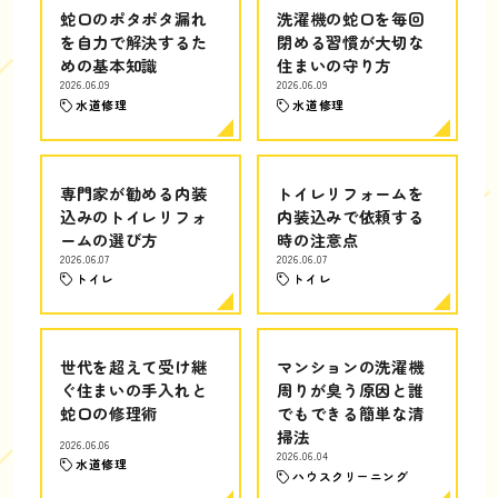
蛇口のポタポタ漏れ
洗濯機の蛇口を毎回
を自力で解決するた
閉める習慣が大切な
めの基本知識
住まいの守り方
2026.06.09
2026.06.09
水道修理
水道修理
専門家が勧める内装
トイレリフォームを
込みのトイレリフォ
内装込みで依頼する
ームの選び方
時の注意点
2026.06.07
2026.06.07
トイレ
トイレ
世代を超えて受け継
マンションの洗濯機
ぐ住まいの手入れと
周りが臭う原因と誰
蛇口の修理術
でもできる簡単な清
掃法
2026.06.06
2026.06.04
水道修理
ハウスクリーニング