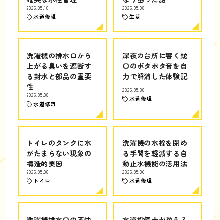
2026.05.10
2026.05.08
水道修理
生活
洗濯機の排水口から
深夜の台所に響く蛇
上がる臭いを遮断す
口のポタポタ音を自
る封水と部品の重要
力で解消した体験記
性
2026.05.08
2026.05.08
水道修理
水道修理
トイレのタンクに水
洗濯機の水栓を閉め
がたまらない現象の
る手間を軽減する自
構造的要因
動止水機能の活用法
2026.05.08
2026.05.06
トイレ
水道修理
洗濯機排水口の不快
水道設備士が教える