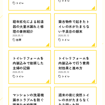
トイレ
トイレ
経年劣化による給湯
築古物件で起きたト
器の大量水漏れと修
イレの水がたまらな
理の事例紹介
い不具合の顛末
2026.05.13
2026.05.12
台所
トイレ
トイレリフォームを
トイレリフォームを
内装込みで依頼した
内装込みで行う費用
主婦の記録
対効果と進め方
2026.05.10
2026.05.10
トイレ
トイレ
マンションの洗濯機
週末の夜に突然トイ
漏水トラブルを防ぐ
レの水がたまらなく
確実な水栓管理
なり困った話