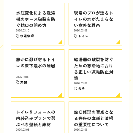
水圧変化による洗濯
現場のプロが語るト
機のホース破裂を防
イレの水がたまらな
ぐ蛇口の閉め方
い意外な理由
2026.03.10
2026.03.09
水道修理
トイレ
静かに忍び寄るトイ
給湯器の破裂を防ぐ
レの床下浸水の原因
ための寒冷地におけ
る正しい凍結防止対
2026.03.09
策
知識
2026.03.08
台所
トイレリフォームの
蛇口修理の盲点とな
内装込みプランで選
る弁座の摩耗と清掃
ぶべき壁紙と床材
の重要性について
2026.03.08
2026.03.06