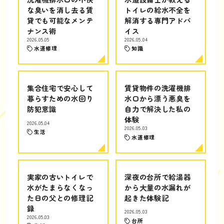
な臭いを消し去る賃
トイレの給水不全を
貸でも可能なメンテ
解消する専門アドバ
ナンス術
イス
2026.05.05
2026.05.04
水道修理
知識
集合住宅で安心して
賃貸物件の洗濯機排
暮らすための水回り
水口から漂う悪臭を
防犯意識
自力で解決した私の
体験
2026.05.04
2026.05.03
生活
水道修理
実家の古いトイレで
深夜の台所で給湯器
水がたまらなくなっ
から大量の水漏れが
た日の父との修理記
起きた体験記
録
2026.05.03
2026.05.03
台所