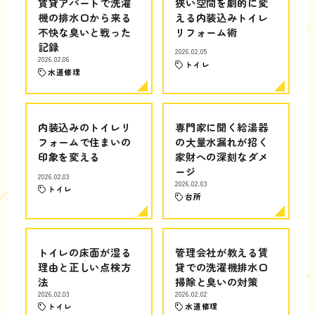
賃貸アパートで洗濯
狭い空間を劇的に変
機の排水口から来る
える内装込みトイレ
不快な臭いと戦った
リフォーム術
記録
2026.02.05
2026.02.06
トイレ
水道修理
内装込みのトイレリ
専門家に聞く給湯器
フォームで住まいの
の大量水漏れが招く
印象を変える
家財への深刻なダメ
ージ
2026.02.03
2026.02.03
トイレ
台所
トイレの床面が湿る
管理会社が教える賃
理由と正しい点検方
貸での洗濯機排水口
法
掃除と臭いの対策
2026.02.03
2026.02.02
トイレ
水道修理