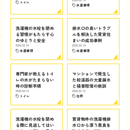
トイレ
水道修理
洗濯機の水栓を閉め
排水口の臭いトラブ
る習慣がもたらす心
ルを解決した賃貸住
のゆとりと安全
まいの成功事例
2026.02.14
2026.02.14
水道修理
水道修理
専門家が教えるトイ
マンションで発生し
レの水がたまらない
た給湯器の大量漏水
時の診断手順
と損害賠償の教訓
2026.02.14
2026.02.13
トイレ
台所
洗濯機の水栓を閉め
賃貸物件の洗濯機排
る際に見逃してはい
水口から漂う悪臭を