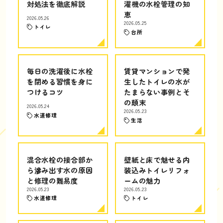
対処法を徹底解説
濯機の水栓管理の知
恵
2026.05.26
2026.05.25
トイレ
台所
毎日の洗濯後に水栓
賃貸マンションで発
を閉める習慣を身に
生したトイレの水が
つけるコツ
たまらない事例とそ
の顛末
2026.05.24
2026.05.23
水道修理
生活
混合水栓の接合部か
壁紙と床で魅せる内
ら滲み出す水の原因
装込みトイレリフォ
と修理の難易度
ームの魅力
2026.05.23
2026.05.23
水道修理
トイレ