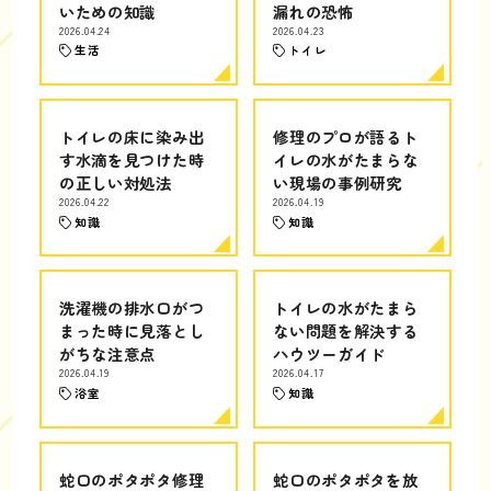
いための知識
漏れの恐怖
2026.04.24
2026.04.23
生活
トイレ
トイレの床に染み出
修理のプロが語るト
す水滴を見つけた時
イレの水がたまらな
の正しい対処法
い現場の事例研究
2026.04.22
2026.04.19
知識
知識
洗濯機の排水口がつ
トイレの水がたまら
まった時に見落とし
ない問題を解決する
がちな注意点
ハウツーガイド
2026.04.19
2026.04.17
浴室
知識
蛇口のポタポタ修理
蛇口のポタポタを放