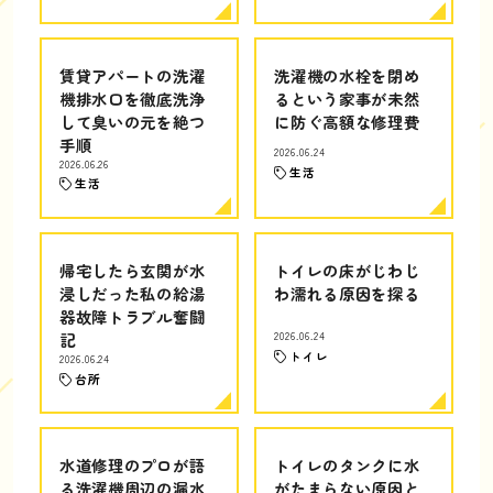
賃貸アパートの洗濯
洗濯機の水栓を閉め
機排水口を徹底洗浄
るという家事が未然
して臭いの元を絶つ
に防ぐ高額な修理費
手順
2026.06.24
2026.06.26
生活
生活
帰宅したら玄関が水
トイレの床がじわじ
浸しだった私の給湯
わ濡れる原因を探る
器故障トラブル奮闘
記
2026.06.24
トイレ
2026.06.24
台所
水道修理のプロが語
トイレのタンクに水
る洗濯機周辺の漏水
がたまらない原因と