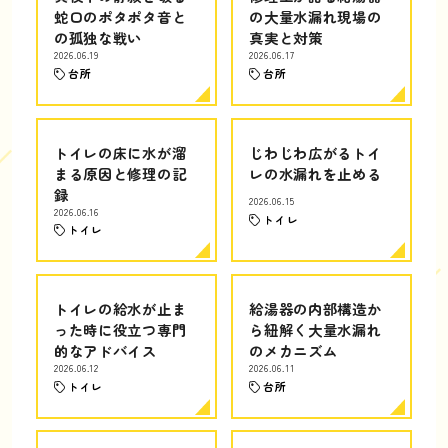
蛇口のポタポタ音と
の大量水漏れ現場の
の孤独な戦い
真実と対策
2026.06.19
2026.06.17
台所
台所
トイレの床に水が溜
じわじわ広がるトイ
まる原因と修理の記
レの水漏れを止める
録
2026.06.15
2026.06.16
トイレ
トイレ
トイレの給水が止ま
給湯器の内部構造か
った時に役立つ専門
ら紐解く大量水漏れ
的なアドバイス
のメカニズム
2026.06.12
2026.06.11
トイレ
台所