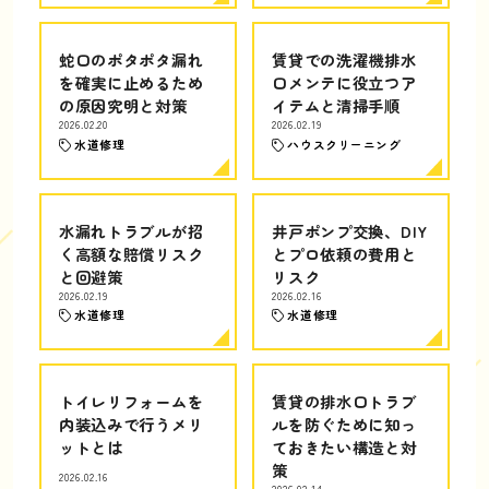
蛇口のポタポタ漏れ
賃貸での洗濯機排水
を確実に止めるため
口メンテに役立つア
の原因究明と対策
イテムと清掃手順
2026.02.20
2026.02.19
水道修理
ハウスクリーニング
水漏れトラブルが招
井戸ポンプ交換、DIY
く高額な賠償リスク
とプロ依頼の費用と
と回避策
リスク
2026.02.19
2026.02.16
水道修理
水道修理
トイレリフォームを
賃貸の排水口トラブ
内装込みで行うメリ
ルを防ぐために知っ
ットとは
ておきたい構造と対
策
2026.02.16
2026.02.14