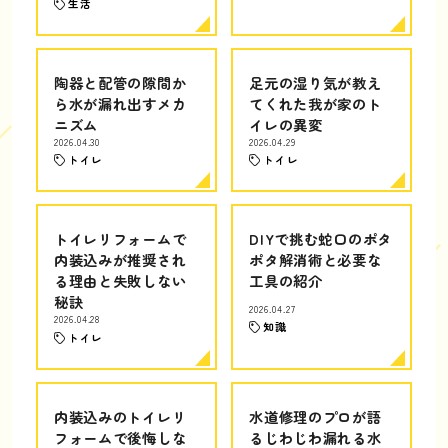
生活
陶器と配管の隙間か
足元の湿り気が教え
ら水が漏れ出すメカ
てくれた我が家のト
ニズム
イレの異変
2026.04.30
2026.04.29
トイレ
トイレ
トイレリフォームで
DIYで挑む蛇口のポタ
内装込みが推奨され
ポタ解消術と必要な
る理由と失敗しない
工具の紹介
秘訣
2026.04.27
2026.04.28
知識
トイレ
内装込みのトイレリ
水道修理のプロが語
フォームで後悔しな
るじわじわ漏れる水