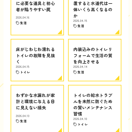
に必要な道具と初心
置すると水道代は一
者が陥りやすい罠
体いくら高くなるの
か
2026.04.16
2026.04.15
生活
生活
床がじわじわ濡れる
内装込みのトイレリ
トイレの故障を見抜
フォームで生活の質
く
を向上させる
2026.04.15
2026.04.14
トイレ
生活
わずかな水漏れが家
トイレの給水トラブ
計と環境に与える目
ルを未然に防ぐため
に見えない損失
の賢いメンテナンス
習慣
2026.04.13
2026.04.10
生活
トイレ