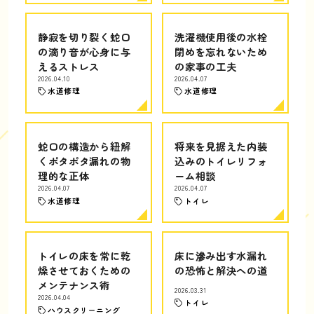
静寂を切り裂く蛇口
洗濯機使用後の水栓
の滴り音が心身に与
閉めを忘れないため
えるストレス
の家事の工夫
2026.04.10
2026.04.07
水道修理
水道修理
蛇口の構造から紐解
将来を見据えた内装
くポタポタ漏れの物
込みのトイレリフォ
理的な正体
ーム相談
2026.04.07
2026.04.07
水道修理
トイレ
トイレの床を常に乾
床に滲み出す水漏れ
燥させておくための
の恐怖と解決への道
メンテナンス術
2026.03.31
2026.04.04
トイレ
ハウスクリーニング