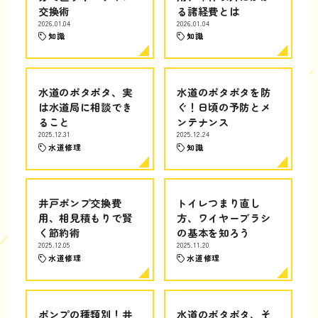
交換術
る諸経費とは
2026.01.04
2026.01.04
知識
知識
水道のポタポタ、実
水道のポタポタを防
は水道局に相談でき
ぐ！日頃の予防とメ
ること
ンテナンス
2025.12.31
2025.12.24
水道修理
知識
井戸ポンプ交換費
トイレつまり直し
用、相見積もりで賢
方、ワイヤーブラシ
く節約術
の基本を知ろう
2025.12.05
2025.11.20
水道修理
水道修理
ポンプの種類別！井
水道のポタポタ、そ