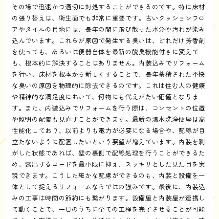
その場で迅速かつ適切に対処することができるのです。特に床材
の張り替えは、衛生面でも非常に重要です。古いクッションフロ
アやタイルの目地には、長年の間に飛び散った水分や汚れが染み
込んでいます。これらが原因で発生する臭いは、どれだけ芳香剤
を使っても、あるいは便器自体を最新の脱臭機能付きに変えて
も、根本的に解決することはありません。内装込みでリフォーム
を行い、床材を根本から新しくすることで、長年蓄積された不快
な臭いの原因を物理的に除去できるのです。これは住む人の健康
や精神的な満足度において、何物にも代えがたい価値となりま
す。また、内装込みでリフォームを行う際は、コンセントの位置
や照明の配置も見直すことができます。最新の温水洗浄便座は高
性能化しており、以前よりも電力が必要になる場合や、配線が目
立たないように配置したいという要望が増えています。内装を剥
がした状態であれば、壁の裏側で配線処理を行うことができるた
め、露出するコードを最小限に抑え、スッキリとした見た目を実
現できます。こうした細かな配慮ができるのも、内装と設備を一
体として捉えるリフォームならではの強みです。最後に、内装込
みの工事は時間の節約にも繋がります。設備屋と内装屋が連携し
て動くことで、一日のうちに全ての工程を完了させることが可能