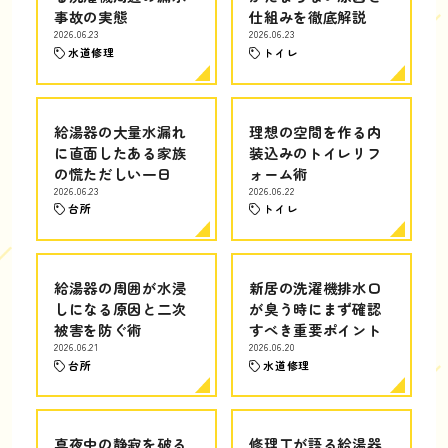
事故の実態
仕組みを徹底解説
2026.06.23
2026.06.23
水道修理
トイレ
給湯器の大量水漏れ
理想の空間を作る内
に直面したある家族
装込みのトイレリフ
の慌ただしい一日
ォーム術
2026.06.23
2026.06.22
台所
トイレ
給湯器の周囲が水浸
新居の洗濯機排水口
しになる原因と二次
が臭う時にまず確認
被害を防ぐ術
すべき重要ポイント
2026.06.21
2026.06.20
台所
水道修理
真夜中の静寂を破る
修理工が語る給湯器