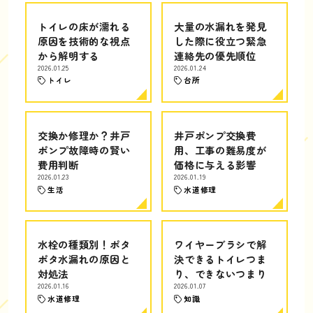
トイレの床が濡れる
大量の水漏れを発見
原因を技術的な視点
した際に役立つ緊急
から解明する
連絡先の優先順位
2026.01.25
2026.01.24
トイレ
台所
交換か修理か？井戸
井戸ポンプ交換費
ポンプ故障時の賢い
用、工事の難易度が
費用判断
価格に与える影響
2026.01.23
2026.01.19
生活
水道修理
水栓の種類別！ポタ
ワイヤーブラシで解
ポタ水漏れの原因と
決できるトイレつま
対処法
り、できないつまり
2026.01.16
2026.01.07
水道修理
知識