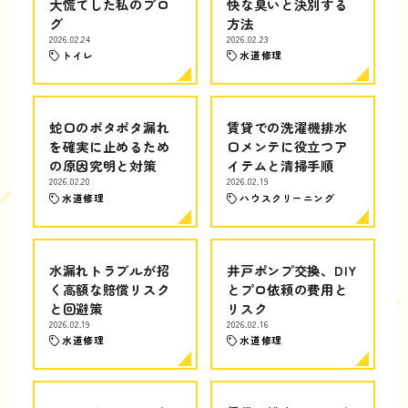
大慌てした私のブロ
快な臭いと決別する
グ
方法
2026.02.24
2026.02.23
トイレ
水道修理
蛇口のポタポタ漏れ
賃貸での洗濯機排水
を確実に止めるため
口メンテに役立つア
の原因究明と対策
イテムと清掃手順
2026.02.20
2026.02.19
水道修理
ハウスクリーニング
水漏れトラブルが招
井戸ポンプ交換、DIY
く高額な賠償リスク
とプロ依頼の費用と
と回避策
リスク
2026.02.19
2026.02.16
水道修理
水道修理