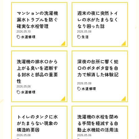
マンションの洗濯機
週末の夜に突然トイ
漏水トラブルを防ぐ
レの水がたまらなく
確実な水栓管理
なり困った話
2026.05.10
2026.05.08
水道修理
生活
洗濯機の排水口から
深夜の台所に響く蛇
上がる臭いを遮断す
口のポタポタ音を自
る封水と部品の重要
力で解消した体験記
性
2026.05.08
2026.05.08
水道修理
水道修理
トイレのタンクに水
洗濯機の水栓を閉め
がたまらない現象の
る手間を軽減する自
構造的要因
動止水機能の活用法
2026.05.08
2026.05.06