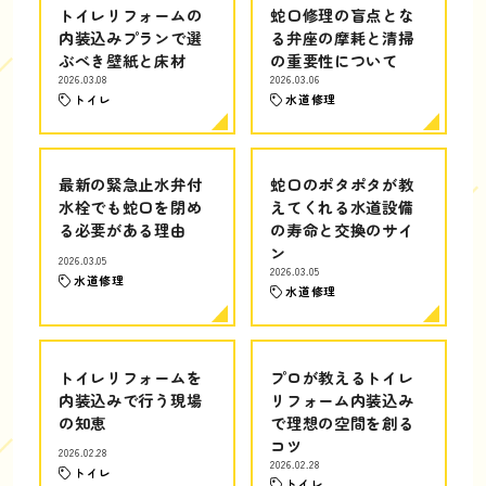
トイレリフォームの
蛇口修理の盲点とな
内装込みプランで選
る弁座の摩耗と清掃
ぶべき壁紙と床材
の重要性について
2026.03.08
2026.03.06
トイレ
水道修理
最新の緊急止水弁付
蛇口のポタポタが教
水栓でも蛇口を閉め
えてくれる水道設備
る必要がある理由
の寿命と交換のサイ
ン
2026.03.05
2026.03.05
水道修理
水道修理
トイレリフォームを
プロが教えるトイレ
内装込みで行う現場
リフォーム内装込み
の知恵
で理想の空間を創る
コツ
2026.02.28
2026.02.28
トイレ
トイレ