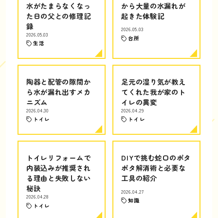
水がたまらなくなっ
から大量の水漏れが
た日の父との修理記
起きた体験記
録
2026.05.03
2026.05.03
台所
生活
陶器と配管の隙間か
足元の湿り気が教え
ら水が漏れ出すメカ
てくれた我が家のト
ニズム
イレの異変
2026.04.30
2026.04.29
トイレ
トイレ
トイレリフォームで
DIYで挑む蛇口のポタ
内装込みが推奨され
ポタ解消術と必要な
る理由と失敗しない
工具の紹介
秘訣
2026.04.27
2026.04.28
知識
トイレ