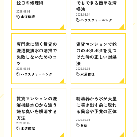
蛇口の修理術
でもできる簡単な清
掃法
2026.06.06
2026.06.04
水道修理
ハウスクリーニング
専門家に聞く賃貸の
賃貸マンションで蛇
洗濯機排水口清掃で
口のポタポタを見つ
失敗しないためのコ
けた時の正しい対処
ツ
法
2026.06.03
2026.06.03
ハウスクリーニング
水道修理
賃貸マンションの洗
給湯器から水が大量
濯機排水口から漂う
に噴き出す前に現れ
嫌な臭いを解消する
る異音や予兆の正体
方法
2026.06.01
2026.06.02
台所
水道修理