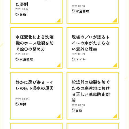
た事例
2026.03.10
2026.03.12
水道修理
台所
水圧変化による洗濯
現場のプロが語るト
機のホース破裂を防
イレの水がたまらな
ぐ蛇口の閉め方
い意外な理由
2026.03.10
2026.03.09
水道修理
トイレ
静かに忍び寄るトイ
給湯器の破裂を防ぐ
レの床下浸水の原因
ための寒冷地におけ
る正しい凍結防止対
2026.03.09
策
知識
2026.03.08
台所