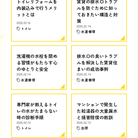
トイレリフォームを
賃貸の排水口トラブ
内装込みで行うメリ
ルを防ぐために知っ
ットとは
ておきたい構造と対
策
2026.02.16
2026.02.14
トイレ
水道修理
洗濯機の水栓を閉め
排水口の臭いトラブ
る習慣がもたらす心
ルを解決した賃貸住
のゆとりと安全
まいの成功事例
2026.02.14
2026.02.14
水道修理
水道修理
専門家が教えるトイ
マンションで発生し
レの水がたまらない
た給湯器の大量漏水
時の診断手順
と損害賠償の教訓
2026.02.14
2026.02.13
トイレ
台所