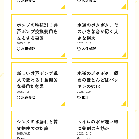
水道修理
水道修理
ポンプの種類別！井
水道のポタポタ、そ
戸ポンプ交換費用を
の小さな音が招く大
左右する要因
きな損失
2025.11.20
2025.11.17
水道修理
水道修理
新しい井戸ポンプ導
水道のポタポタ、原
入で変わる！長期的
因のほとんどはパッ
な費用対効果
キンの劣化
2025.11.11
2025.10.24
水道修理
生活
シンクの水漏れと賃
トイレの水が遅い時
貸物件での対応
に薬剤は有効か
2025.10.10
2025.10.10