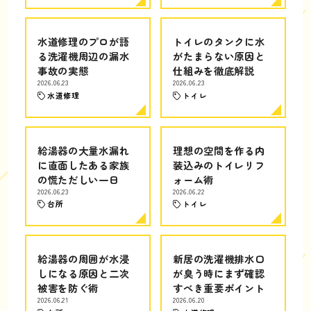
水道修理のプロが語
トイレのタンクに水
る洗濯機周辺の漏水
がたまらない原因と
事故の実態
仕組みを徹底解説
2026.06.23
2026.06.23
水道修理
トイレ
給湯器の大量水漏れ
理想の空間を作る内
に直面したある家族
装込みのトイレリフ
の慌ただしい一日
ォーム術
2026.06.23
2026.06.22
台所
トイレ
給湯器の周囲が水浸
新居の洗濯機排水口
しになる原因と二次
が臭う時にまず確認
被害を防ぐ術
すべき重要ポイント
2026.06.21
2026.06.20