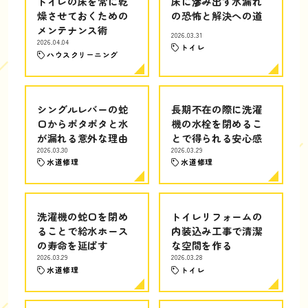
トイレの床を常に乾
床に滲み出す水漏れ
燥させておくための
の恐怖と解決への道
メンテナンス術
2026.03.31
2026.04.04
トイレ
ハウスクリーニング
シングルレバーの蛇
長期不在の際に洗濯
口からポタポタと水
機の水栓を閉めるこ
が漏れる意外な理由
とで得られる安心感
2026.03.30
2026.03.29
水道修理
水道修理
洗濯機の蛇口を閉め
トイレリフォームの
ることで給水ホース
内装込み工事で清潔
の寿命を延ばす
な空間を作る
2026.03.29
2026.03.28
水道修理
トイレ