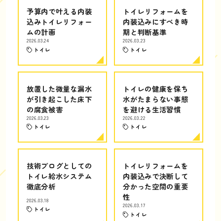
予算内で叶える内装
トイレリフォームを
込みトイレリフォー
内装込みにすべき時
ムの計画
期と判断基準
2026.03.24
2026.03.23
トイレ
トイレ
放置した微量な漏水
トイレの健康を保ち
が引き起こした床下
水がたまらない事態
の腐食被害
を避ける生活習慣
2026.03.23
2026.03.22
トイレ
トイレ
技術ブログとしての
トイレリフォームを
トイレ給水システム
内装込みで決断して
徹底分析
分かった空間の重要
性
2026.03.18
2026.03.17
トイレ
トイレ