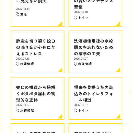
に見えない損失
の賢いメンテナンス
習慣
2026.04.13
2026.04.10
生活
トイレ
静寂を切り裂く蛇口
洗濯機使用後の水栓
の滴り音が心身に与
閉めを忘れないため
えるストレス
の家事の工夫
2026.04.10
2026.04.07
水道修理
水道修理
蛇口の構造から紐解
将来を見据えた内装
くポタポタ漏れの物
込みのトイレリフォ
理的な正体
ーム相談
2026.04.07
2026.04.07
水道修理
トイレ