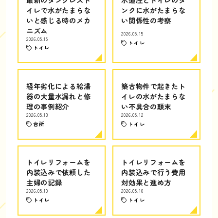
イレで水がたまらな
ンクに水がたまらな
いと感じる時のメカ
い関係性の考察
ニズム
2026.05.15
2026.05.15
トイレ
トイレ
経年劣化による給湯
築古物件で起きたト
器の大量水漏れと修
イレの水がたまらな
理の事例紹介
い不具合の顛末
2026.05.13
2026.05.12
台所
トイレ
トイレリフォームを
トイレリフォームを
内装込みで依頼した
内装込みで行う費用
主婦の記録
対効果と進め方
2026.05.10
2026.05.10
トイレ
トイレ