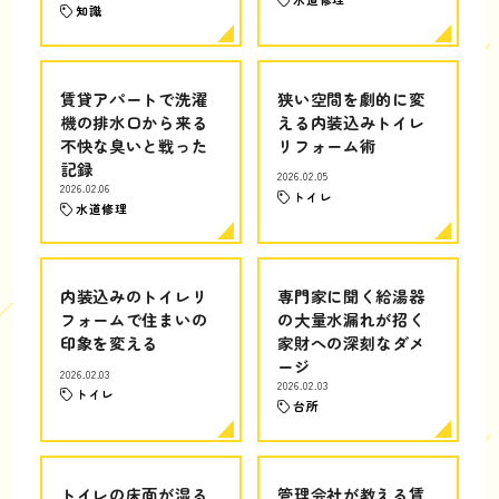
知識
賃貸アパートで洗濯
狭い空間を劇的に変
機の排水口から来る
える内装込みトイレ
不快な臭いと戦った
リフォーム術
記録
2026.02.05
2026.02.06
トイレ
水道修理
内装込みのトイレリ
専門家に聞く給湯器
フォームで住まいの
の大量水漏れが招く
印象を変える
家財への深刻なダメ
ージ
2026.02.03
2026.02.03
トイレ
台所
トイレの床面が湿る
管理会社が教える賃