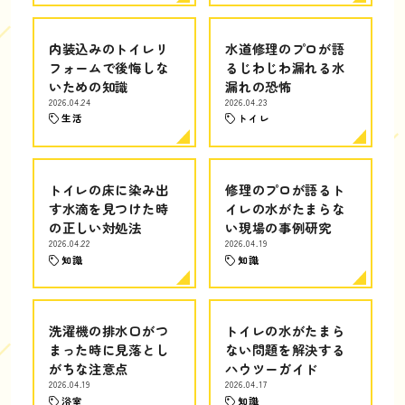
内装込みのトイレリ
水道修理のプロが語
フォームで後悔しな
るじわじわ漏れる水
いための知識
漏れの恐怖
2026.04.24
2026.04.23
生活
トイレ
トイレの床に染み出
修理のプロが語るト
す水滴を見つけた時
イレの水がたまらな
の正しい対処法
い現場の事例研究
2026.04.22
2026.04.19
知識
知識
洗濯機の排水口がつ
トイレの水がたまら
まった時に見落とし
ない問題を解決する
がちな注意点
ハウツーガイド
2026.04.19
2026.04.17
浴室
知識