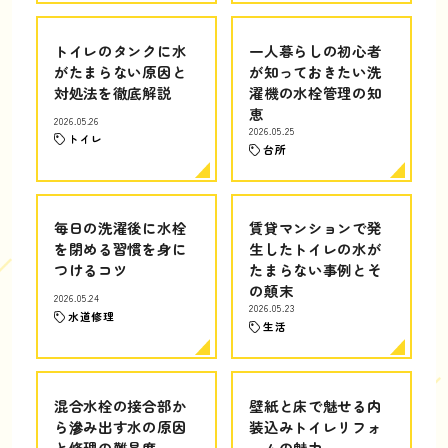
トイレのタンクに水
一人暮らしの初心者
がたまらない原因と
が知っておきたい洗
対処法を徹底解説
濯機の水栓管理の知
恵
2026.05.26
2026.05.25
トイレ
台所
毎日の洗濯後に水栓
賃貸マンションで発
を閉める習慣を身に
生したトイレの水が
つけるコツ
たまらない事例とそ
の顛末
2026.05.24
2026.05.23
水道修理
生活
混合水栓の接合部か
壁紙と床で魅せる内
ら滲み出す水の原因
装込みトイレリフォ
と修理の難易度
ームの魅力