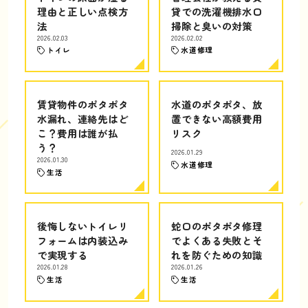
理由と正しい点検方
貸での洗濯機排水口
法
掃除と臭いの対策
2026.02.03
2026.02.02
トイレ
水道修理
賃貸物件のポタポタ
水道のポタポタ、放
水漏れ、連絡先はど
置できない高額費用
こ？費用は誰が払
リスク
う？
2026.01.29
2026.01.30
水道修理
生活
後悔しないトイレリ
蛇口のポタポタ修理
フォームは内装込み
でよくある失敗とそ
で実現する
れを防ぐための知識
2026.01.28
2026.01.26
生活
生活