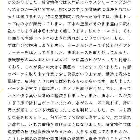
が分かりました。賃貸物件では入居前にハウスクリーニングが行
われるのが一般的ですが、排水口の中まで徹底的に洗浄されてい
るとは限りません。特に空室期間が長かった物件では、排水トラ
ップ内の水が蒸発してしまい、下水の空気がそのまま室内に流れ
込んでしまう封水切れがよく起こります。私のケースでは、それ
に加えて内部にヘドロのような汚れがこびりついていました。ま
ずは自分で解決しようと思い、ホームセンターで手袋とパイプク
リーナーを購入してきました。排水ホースを取り外してみると、
接続部分のエルボというゴムパーツに黒カビがびっしりと付着し
ており、これが臭いの大きな要因の一つとなっていました。内部
のパーツを取り出す作業は少し勇気がいりますが、構造は意外と
単純で、反時計回りに回せば外れるものが多いです。取り出した
パーツを浴室で丁寧に洗い、ヌメリを取り除くだけでも、漂って
いた不快な臭いは劇的に軽減されました。また、排水ホースが長
すぎて床で折れ曲がっていたため、水がスムーズに流れず、常に
汚水が溜まっている状態だったことも判明しました。ホースを適
切な長さにカットし、勾配をつけて設置し直すことで、水の流れ
が改善し、汚れの蓄積を防げるようになりました。賃貸物件では
退去時の原状回復義務があるため、大きな改造はできませんが、
こうした部品の清掃や設置状況の微調整は自分で行うことができ