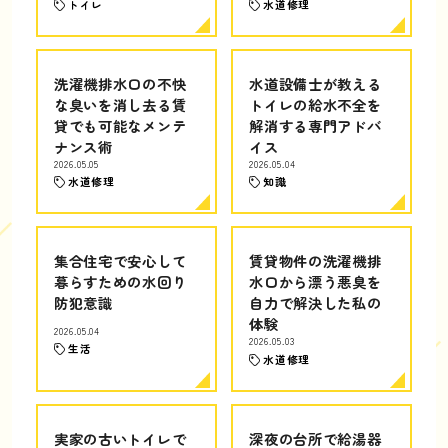
トイレ
水道修理
洗濯機排水口の不快
水道設備士が教える
な臭いを消し去る賃
トイレの給水不全を
貸でも可能なメンテ
解消する専門アドバ
ナンス術
イス
2026.05.05
2026.05.04
水道修理
知識
集合住宅で安心して
賃貸物件の洗濯機排
暮らすための水回り
水口から漂う悪臭を
防犯意識
自力で解決した私の
体験
2026.05.04
2026.05.03
生活
水道修理
実家の古いトイレで
深夜の台所で給湯器