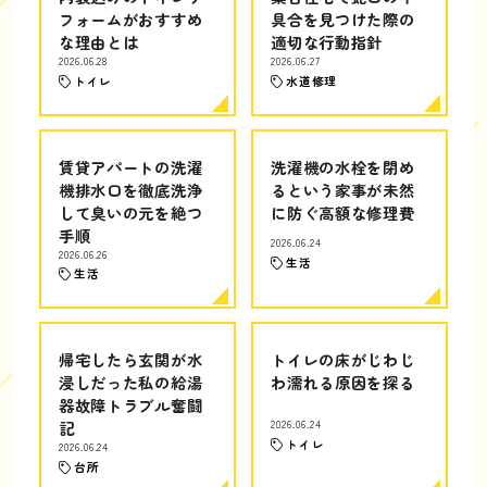
フォームがおすすめ
具合を見つけた際の
な理由とは
適切な行動指針
2026.06.28
2026.06.27
トイレ
水道修理
賃貸アパートの洗濯
洗濯機の水栓を閉め
機排水口を徹底洗浄
るという家事が未然
して臭いの元を絶つ
に防ぐ高額な修理費
手順
2026.06.24
2026.06.26
生活
生活
帰宅したら玄関が水
トイレの床がじわじ
浸しだった私の給湯
わ濡れる原因を探る
器故障トラブル奮闘
記
2026.06.24
トイレ
2026.06.24
台所