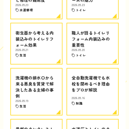
2026.05.23
2026.05.23
水道修理
トイレ
衛生面から考える内
職人が語るトイレリ
装込みのトイレリフ
フォーム内装込みの
ォーム効果
重要性
2026.05.21
2026.05.20
生活
トイレ
洗濯機の排水口から
全自動洗濯機でも水
来る悪臭を賃貸で解
栓を閉めるべき理由
決したある主婦の事
をプロが解説
例
2026.05.16
2026.05.19
知識
生活
最新のタンクレスト
水道圧とトイレのタ