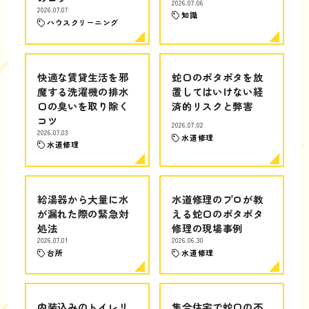
2026.07.06
2026.07.07
知識
ハウスクリーニング
快適な賃貸生活を邪
蛇口のポタポタを放
魔する洗濯機の排水
置してはいけない経
口の臭いを取り除く
済的リスクと弊害
コツ
2026.07.02
2026.07.03
水道修理
水道修理
給湯器から大量に水
水道修理のプロが教
が漏れた際の緊急対
える蛇口のポタポタ
処法
修理の現場事例
2026.07.01
2026.06.30
台所
水道修理
内装込みのトイレリ
集合住宅で蛇口の不