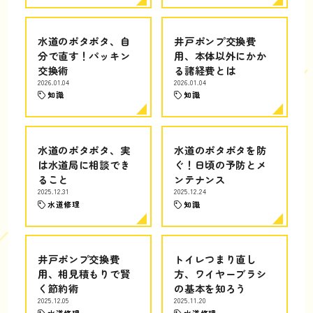
水道のポタポタ、自
井戸ポンプ交換費
分で直す！パッキン
用、本体以外にかか
交換術
る諸経費とは
2026.01.04
2026.01.04
知識
知識
水道のポタポタ、実
水道のポタポタを防
は水道局に相談でき
ぐ！日頃の予防とメ
ること
ンテナンス
2025.12.31
2025.12.24
水道修理
知識
井戸ポンプ交換費
トイレつまり直し
用、相見積もりで賢
方、ワイヤーブラシ
く節約術
の基本を知ろう
2025.12.05
2025.11.20