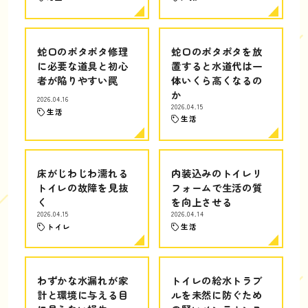
蛇口のポタポタ修理
蛇口のポタポタを放
に必要な道具と初心
置すると水道代は一
者が陥りやすい罠
体いくら高くなるの
か
2026.04.16
2026.04.15
生活
生活
床がじわじわ濡れる
内装込みのトイレリ
トイレの故障を見抜
フォームで生活の質
く
を向上させる
2026.04.15
2026.04.14
トイレ
生活
わずかな水漏れが家
トイレの給水トラブ
計と環境に与える目
ルを未然に防ぐため