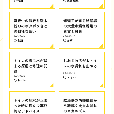
台所
水道修理
真夜中の静寂を破る
修理工が語る給湯器
蛇口のポタポタ音と
の大量水漏れ現場の
の孤独な戦い
真実と対策
2026.06.19
2026.06.17
台所
台所
トイレの床に水が溜
じわじわ広がるトイ
まる原因と修理の記
レの水漏れを止める
録
2026.06.15
2026.06.16
トイレ
トイレ
トイレの給水が止ま
給湯器の内部構造か
った時に役立つ専門
ら紐解く大量水漏れ
的なアドバイス
のメカニズム