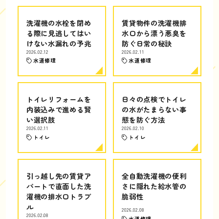
洗濯機の水栓を閉め
賃貸物件の洗濯機排
る際に見逃してはい
水口から漂う悪臭を
けない水漏れの予兆
防ぐ日常の秘訣
2026.02.12
2026.02.11
水道修理
水道修理
トイレリフォームを
日々の点検でトイレ
内装込みで進める賢
の水がたまらない事
い選択肢
態を防ぐ方法
2026.02.11
2026.02.10
トイレ
トイレ
引っ越し先の賃貸ア
全自動洗濯機の便利
パートで直面した洗
さに隠れた給水管の
濯機の排水口トラブ
脆弱性
ル
2026.02.08
2026.02.08
水道修理