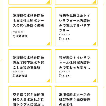
洗濯機の水栓を閉め
将来を見据えたトイ
る重要性と給水ホー
レリフォーム内装込
スの劣化を防ぐ知恵
みで実現するバリア
フリー
2026.03.17
2026.03.15
水道修理
トイレ
洗濯機の水栓を閉め
我が家のトイレリフ
忘れて階下漏水を起
ォーム体験記内装込
こした私の実体験
みで変わった暮らし
2026.03.15
2026.03.13
水道修理
トイレ
空き家で起きた給湯
洗濯機給水ホースの
器の大量水漏れが近
破裂を防ぐ蛇口管理
隣トラブルに発展し
の重要性