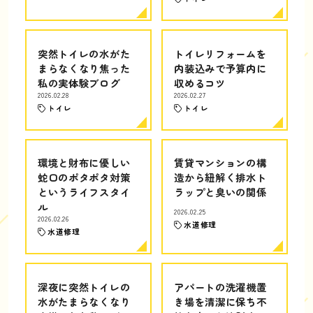
突然トイレの水がた
トイレリフォームを
まらなくなり焦った
内装込みで予算内に
私の実体験ブログ
収めるコツ
2026.02.28
2026.02.27
トイレ
トイレ
環境と財布に優しい
賃貸マンションの構
蛇口のポタポタ対策
造から紐解く排水ト
というライフスタイ
ラップと臭いの関係
ル
2026.02.25
2026.02.26
水道修理
水道修理
深夜に突然トイレの
アパートの洗濯機置
水がたまらなくなり
き場を清潔に保ち不