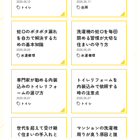
2026.06.12
2026.06.11
トイレ
台所
蛇口のポタポタ漏れ
洗濯機の蛇口を毎回
を自力で解決するた
閉める習慣が大切な
めの基本知識
住まいの守り方
2026.06.09
2026.06.09
水道修理
水道修理
専門家が勧める内装
トイレリフォームを
込みのトイレリフォ
内装込みで依頼する
ームの選び方
時の注意点
2026.06.07
2026.06.07
トイレ
トイレ
世代を超えて受け継
マンションの洗濯機
ぐ住まいの手入れと
周りが臭う原因と誰