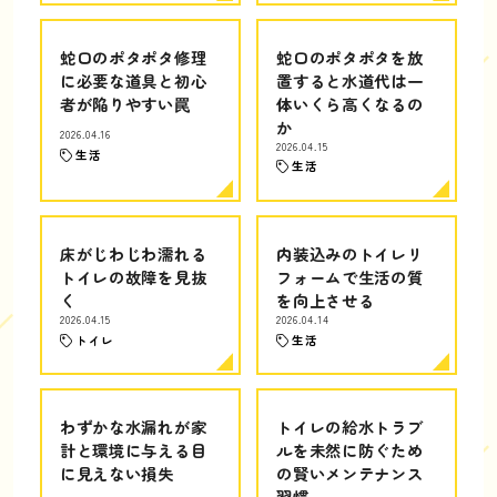
蛇口のポタポタ修理
蛇口のポタポタを放
に必要な道具と初心
置すると水道代は一
者が陥りやすい罠
体いくら高くなるの
か
2026.04.16
2026.04.15
生活
生活
床がじわじわ濡れる
内装込みのトイレリ
トイレの故障を見抜
フォームで生活の質
く
を向上させる
2026.04.15
2026.04.14
トイレ
生活
わずかな水漏れが家
トイレの給水トラブ
計と環境に与える目
ルを未然に防ぐため
に見えない損失
の賢いメンテナンス
習慣