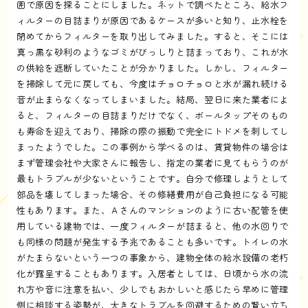
囲で原因を探ることにしました。ネットで調べたところ、給水フ
ィルターの目詰まりが原因であるケースが多いと知り、止水栓を
閉めてからフィルターを取り出してみました。すると、そこには
真っ黒な砂利のようなゴミがびっしりと詰まっており、これが水
の供給を遮断していたことが分かりました。しかし、フィルター
を掃除して元に戻しても、今度はチョロチョロと水が漏れ続ける
音が止まらなくなってしまいました。結局、翌日に来た業者によ
ると、フィルターの目詰まりだけでなく、ボールタップそのもの
も寿命を迎えており、掃除の際の振動で完全にトドメを刺してし
まったようでした。この事例から学べるのは、賃貸物件の場合は
まず管理会社や大家さんに報告し、指定の業者に見てもらうのが
最もトラブルが少ないということです。自分で修理しようとして
部品を壊してしまった場合、その修繕費用が自己負担になる可能
性もあります。また、Ａさんのマンションのように古い配管を使
用している建物では、一度フィルターが詰まると、他の水回りで
も同様の問題が発生する予兆であることも多いです。トイレの水
がたまらないという一つの事象から、建物全体の給水設備の老朽
化が露呈することもあります。入居者としては、日頃から水の流
れ方や音に注意を払い、少しでもおかしいと感じたら早めに管理
側に相談する姿勢が、大きなトラブルを回避するための賢い立ち