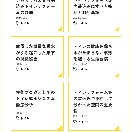
込みトイレリフォー
内装込みにすべき時
ムの計画
期と判断基準
2026.03.24
2026.03.23
トイレ
トイレ
放置した微量な漏水
トイレの健康を保ち
が引き起こした床下
水がたまらない事態
の腐食被害
を避ける生活習慣
2026.03.23
2026.03.22
トイレ
トイレ
技術ブログとしての
トイレリフォームを
トイレ給水システム
内装込みで決断して
徹底分析
分かった空間の重要
性
2026.03.18
2026.03.17
トイレ
トイレ