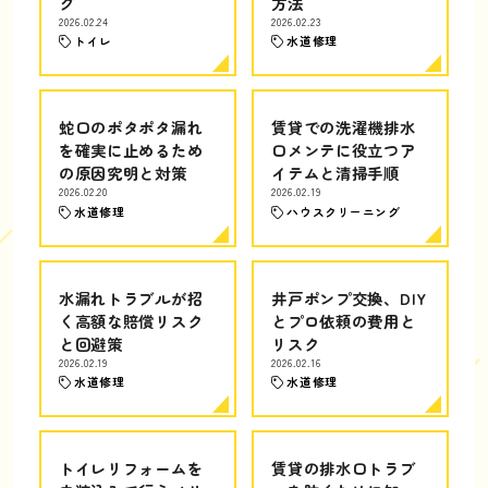
グ
方法
2026.02.24
2026.02.23
トイレ
水道修理
蛇口のポタポタ漏れ
賃貸での洗濯機排水
を確実に止めるため
口メンテに役立つア
の原因究明と対策
イテムと清掃手順
2026.02.20
2026.02.19
水道修理
ハウスクリーニング
水漏れトラブルが招
井戸ポンプ交換、DIY
く高額な賠償リスク
とプロ依頼の費用と
と回避策
リスク
2026.02.19
2026.02.16
水道修理
水道修理
トイレリフォームを
賃貸の排水口トラブ