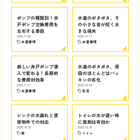
ポンプの種類別！井
水道のポタポタ、そ
戸ポンプ交換費用を
の小さな音が招く大
左右する要因
きな損失
2025.11.20
2025.11.17
水道修理
水道修理
新しい井戸ポンプ導
水道のポタポタ、原
入で変わる！長期的
因のほとんどはパッ
な費用対効果
キンの劣化
2025.11.11
2025.10.24
水道修理
生活
シンクの水漏れと賃
トイレの水が遅い時
貸物件での対応
に薬剤は有効か
2025.10.10
2025.10.10
家
トイレ