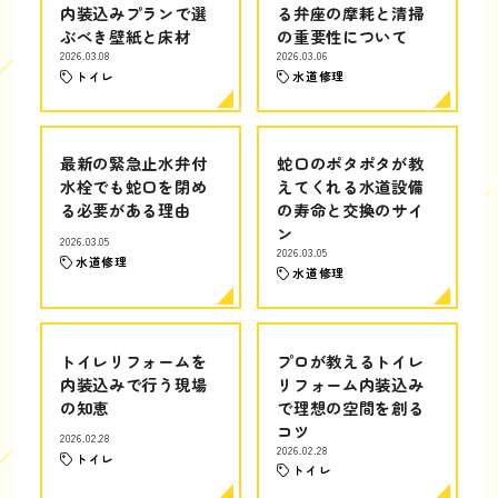
内装込みプランで選
る弁座の摩耗と清掃
ぶべき壁紙と床材
の重要性について
2026.03.08
2026.03.06
トイレ
水道修理
最新の緊急止水弁付
蛇口のポタポタが教
水栓でも蛇口を閉め
えてくれる水道設備
る必要がある理由
の寿命と交換のサイ
ン
2026.03.05
2026.03.05
水道修理
水道修理
トイレリフォームを
プロが教えるトイレ
内装込みで行う現場
リフォーム内装込み
の知恵
で理想の空間を創る
コツ
2026.02.28
2026.02.28
トイレ
トイレ