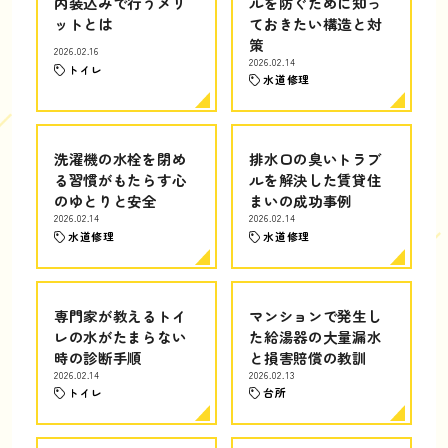
内装込みで行うメリ
ルを防ぐために知っ
ットとは
ておきたい構造と対
策
2026.02.16
2026.02.14
トイレ
水道修理
洗濯機の水栓を閉め
排水口の臭いトラブ
る習慣がもたらす心
ルを解決した賃貸住
のゆとりと安全
まいの成功事例
2026.02.14
2026.02.14
水道修理
水道修理
専門家が教えるトイ
マンションで発生し
レの水がたまらない
た給湯器の大量漏水
時の診断手順
と損害賠償の教訓
2026.02.14
2026.02.13
トイレ
台所