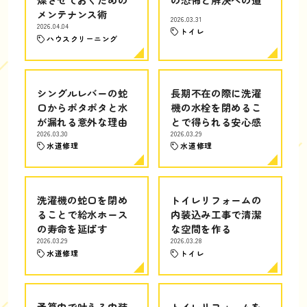
メンテナンス術
2026.03.31
2026.04.04
トイレ
ハウスクリーニング
シングルレバーの蛇
長期不在の際に洗濯
口からポタポタと水
機の水栓を閉めるこ
が漏れる意外な理由
とで得られる安心感
2026.03.30
2026.03.29
水道修理
水道修理
洗濯機の蛇口を閉め
トイレリフォームの
ることで給水ホース
内装込み工事で清潔
の寿命を延ばす
な空間を作る
2026.03.29
2026.03.28
水道修理
トイレ
予算内で叶える内装
トイレリフォームを