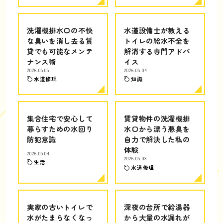
洗濯機排水口の不快
水道設備士が教える
な臭いを消し去る賃
トイレの給水不全を
貸でも可能なメンテ
解消する専門アドバ
ナンス術
イス
2026.05.05
2026.05.04
水道修理
知識
集合住宅で安心して
賃貸物件の洗濯機排
暮らすための水回り
水口から漂う悪臭を
防犯意識
自力で解決した私の
体験
2026.05.04
2026.05.03
生活
水道修理
実家の古いトイレで
深夜の台所で給湯器
水がたまらなくなっ
から大量の水漏れが