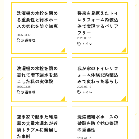
洗濯機の水栓を閉め
将来を見据えたトイ
る重要性と給水ホー
レリフォーム内装込
スの劣化を防ぐ知恵
みで実現するバリア
フリー
2026.03.17
2026.03.15
水道修理
トイレ
洗濯機の水栓を閉め
我が家のトイレリフ
忘れて階下漏水を起
ォーム体験記内装込
こした私の実体験
みで変わった暮らし
2026.03.15
2026.03.13
水道修理
トイレ
空き家で起きた給湯
洗濯機給水ホースの
器の大量水漏れが近
破裂を防ぐ蛇口管理
隣トラブルに発展し
の重要性
た事例
2026.03.10