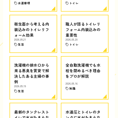
水道修理
トイレ
衛生面から考える内
職人が語るトイレリ
装込みのトイレリフ
フォーム内装込みの
ォーム効果
重要性
2026.05.21
2026.05.20
生活
トイレ
洗濯機の排水口から
全自動洗濯機でも水
来る悪臭を賃貸で解
栓を閉めるべき理由
決したある主婦の事
をプロが解説
例
2026.05.16
2026.05.19
知識
生活
最新のタンクレスト
水道圧とトイレのタ
イレで水がたまらな
ンクに水がたまらな