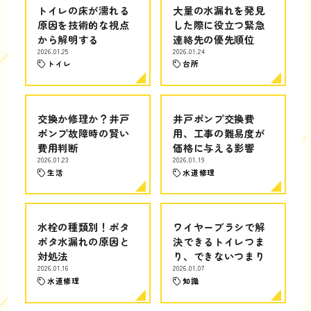
トイレの床が濡れる
大量の水漏れを発見
原因を技術的な視点
した際に役立つ緊急
から解明する
連絡先の優先順位
2026.01.25
2026.01.24
トイレ
台所
交換か修理か？井戸
井戸ポンプ交換費
ポンプ故障時の賢い
用、工事の難易度が
費用判断
価格に与える影響
2026.01.23
2026.01.19
生活
水道修理
水栓の種類別！ポタ
ワイヤーブラシで解
ポタ水漏れの原因と
決できるトイレつま
対処法
り、できないつまり
2026.01.16
2026.01.07
水道修理
知識