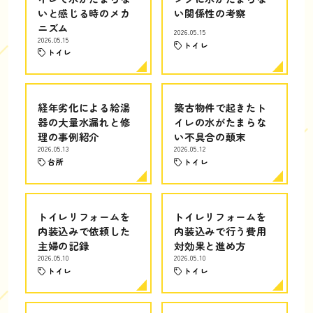
いと感じる時のメカ
い関係性の考察
ニズム
2026.05.15
2026.05.15
トイレ
トイレ
経年劣化による給湯
築古物件で起きたト
器の大量水漏れと修
イレの水がたまらな
理の事例紹介
い不具合の顛末
2026.05.13
2026.05.12
台所
トイレ
トイレリフォームを
トイレリフォームを
内装込みで依頼した
内装込みで行う費用
主婦の記録
対効果と進め方
2026.05.10
2026.05.10
トイレ
トイレ