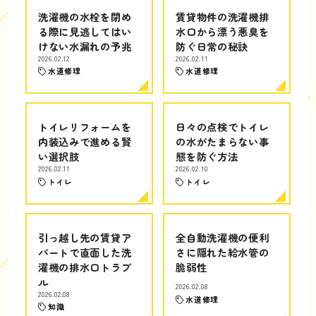
洗濯機の水栓を閉め
賃貸物件の洗濯機排
る際に見逃してはい
水口から漂う悪臭を
けない水漏れの予兆
防ぐ日常の秘訣
2026.02.12
2026.02.11
水道修理
水道修理
トイレリフォームを
日々の点検でトイレ
内装込みで進める賢
の水がたまらない事
い選択肢
態を防ぐ方法
2026.02.11
2026.02.10
トイレ
トイレ
引っ越し先の賃貸ア
全自動洗濯機の便利
パートで直面した洗
さに隠れた給水管の
濯機の排水口トラブ
脆弱性
ル
2026.02.08
2026.02.08
水道修理
知識