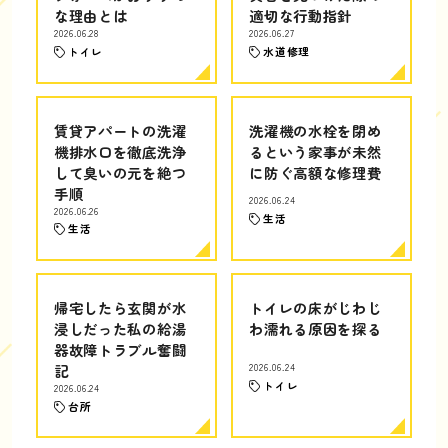
な理由とは
適切な行動指針
2026.06.28
2026.06.27
トイレ
水道修理
賃貸アパートの洗濯
洗濯機の水栓を閉め
機排水口を徹底洗浄
るという家事が未然
して臭いの元を絶つ
に防ぐ高額な修理費
手順
2026.06.24
2026.06.26
生活
生活
帰宅したら玄関が水
トイレの床がじわじ
浸しだった私の給湯
わ濡れる原因を探る
器故障トラブル奮闘
記
2026.06.24
トイレ
2026.06.24
台所