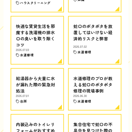
ハウスクリーニング
快適な賃貸生活を邪
蛇口のポタポタを放
魔する洗濯機の排水
置してはいけない経
口の臭いを取り除く
済的リスクと弊害
コツ
2026.07.02
2026.07.03
水道修理
水道修理
給湯器から大量に水
水道修理のプロが教
が漏れた際の緊急対
える蛇口のポタポタ
処法
修理の現場事例
2026.07.01
2026.06.30
台所
水道修理
内装込みのトイレリ
集合住宅で蛇口の不
フォームがおすすめ
具合を見つけた際の