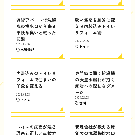
賃貸アパートで洗濯
狭い空間を劇的に変
機の排水口から来る
える内装込みトイレ
不快な臭いと戦った
リフォーム術
記録
2026.02.05
2026.02.06
トイレ
水道修理
内装込みのトイレリ
専門家に聞く給湯器
フォームで住まいの
の大量水漏れが招く
印象を変える
家財への深刻なダメ
ージ
2026.02.03
2026.02.03
トイレ
台所
トイレの床面が湿る
管理会社が教える賃
理由と正しい点検方
貸での洗濯機排水口