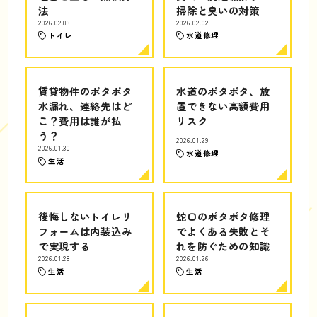
法
掃除と臭いの対策
2026.02.03
2026.02.02
トイレ
水道修理
賃貸物件のポタポタ
水道のポタポタ、放
水漏れ、連絡先はど
置できない高額費用
こ？費用は誰が払
リスク
う？
2026.01.29
2026.01.30
水道修理
生活
後悔しないトイレリ
蛇口のポタポタ修理
フォームは内装込み
でよくある失敗とそ
で実現する
れを防ぐための知識
2026.01.28
2026.01.26
生活
生活