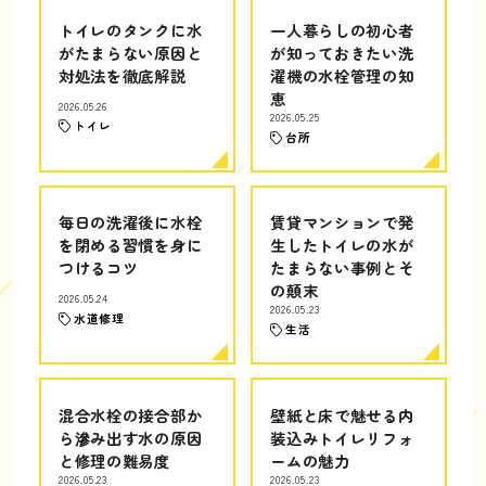
トイレのタンクに水
一人暮らしの初心者
がたまらない原因と
が知っておきたい洗
対処法を徹底解説
濯機の水栓管理の知
恵
2026.05.26
2026.05.25
トイレ
台所
毎日の洗濯後に水栓
賃貸マンションで発
を閉める習慣を身に
生したトイレの水が
つけるコツ
たまらない事例とそ
の顛末
2026.05.24
2026.05.23
水道修理
生活
混合水栓の接合部か
壁紙と床で魅せる内
ら滲み出す水の原因
装込みトイレリフォ
と修理の難易度
ームの魅力
2026.05.23
2026.05.23