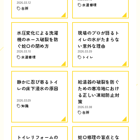
2026.03.12
水道修理
台所
水圧変化による洗濯
現場のプロが語るト
機のホース破裂を防
イレの水がたまらな
ぐ蛇口の閉め方
い意外な理由
2026.03.10
2026.03.09
水道修理
トイレ
静かに忍び寄るトイ
給湯器の破裂を防ぐ
レの床下浸水の原因
ための寒冷地におけ
る正しい凍結防止対
2026.03.09
策
知識
2026.03.08
台所
トイレリフォームの
蛇口修理の盲点とな