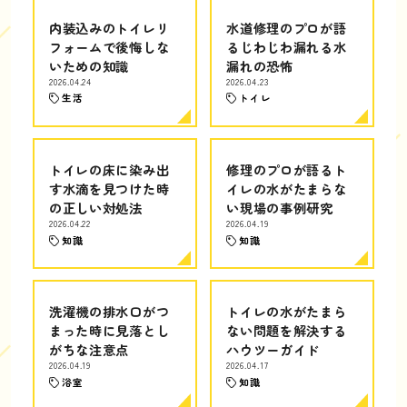
内装込みのトイレリ
水道修理のプロが語
フォームで後悔しな
るじわじわ漏れる水
いための知識
漏れの恐怖
2026.04.24
2026.04.23
生活
トイレ
トイレの床に染み出
修理のプロが語るト
す水滴を見つけた時
イレの水がたまらな
の正しい対処法
い現場の事例研究
2026.04.22
2026.04.19
知識
知識
洗濯機の排水口がつ
トイレの水がたまら
まった時に見落とし
ない問題を解決する
がちな注意点
ハウツーガイド
2026.04.19
2026.04.17
浴室
知識