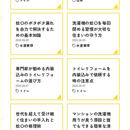
トイレ
台所
蛇口のポタポタ漏れ
洗濯機の蛇口を毎回
を自力で解決するた
閉める習慣が大切な
めの基本知識
住まいの守り方
2026.06.09
2026.06.09
水道修理
水道修理
専門家が勧める内装
トイレリフォームを
込みのトイレリフォ
内装込みで依頼する
ームの選び方
時の注意点
2026.06.07
2026.06.07
トイレ
トイレ
世代を超えて受け継
マンションの洗濯機
ぐ住まいの手入れと
周りが臭う原因と誰
蛇口の修理術
でもできる簡単な清