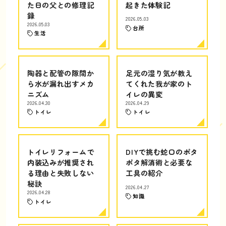
た日の父との修理記
起きた体験記
録
2026.05.03
2026.05.03
台所
生活
陶器と配管の隙間か
足元の湿り気が教え
ら水が漏れ出すメカ
てくれた我が家のト
ニズム
イレの異変
2026.04.30
2026.04.29
トイレ
トイレ
トイレリフォームで
DIYで挑む蛇口のポタ
内装込みが推奨され
ポタ解消術と必要な
る理由と失敗しない
工具の紹介
秘訣
2026.04.27
2026.04.28
知識
トイレ