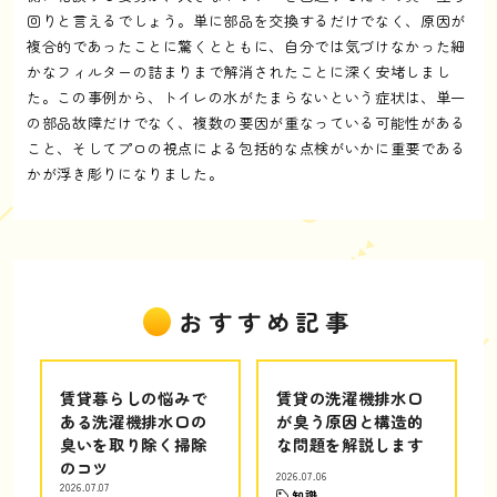
回りと言えるでしょう。単に部品を交換するだけでなく、原因が
複合的であったことに驚くとともに、自分では気づけなかった細
かなフィルターの詰まりまで解消されたことに深く安堵しまし
た。この事例から、トイレの水がたまらないという症状は、単一
の部品故障だけでなく、複数の要因が重なっている可能性がある
こと、そしてプロの視点による包括的な点検がいかに重要である
かが浮き彫りになりました。
おすすめ記事
賃貸暮らしの悩みで
賃貸の洗濯機排水口
ある洗濯機排水口の
が臭う原因と構造的
臭いを取り除く掃除
な問題を解説します
のコツ
2026.07.06
2026.07.07
知識