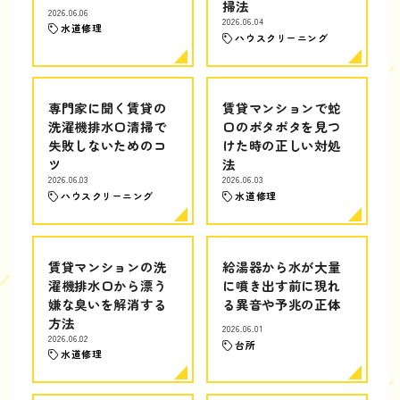
掃法
2026.06.06
2026.06.04
水道修理
ハウスクリーニング
専門家に聞く賃貸の
賃貸マンションで蛇
洗濯機排水口清掃で
口のポタポタを見つ
失敗しないためのコ
けた時の正しい対処
ツ
法
2026.06.03
2026.06.03
ハウスクリーニング
水道修理
賃貸マンションの洗
給湯器から水が大量
濯機排水口から漂う
に噴き出す前に現れ
嫌な臭いを解消する
る異音や予兆の正体
方法
2026.06.01
2026.06.02
台所
水道修理