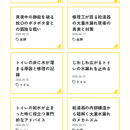
真夜中の静寂を破る
修理工が語る給湯器
蛇口のポタポタ音と
の大量水漏れ現場の
の孤独な戦い
真実と対策
2026.06.19
2026.06.17
台所
台所
トイレの床に水が溜
じわじわ広がるトイ
まる原因と修理の記
レの水漏れを止める
録
2026.06.15
2026.06.16
トイレ
トイレ
トイレの給水が止ま
給湯器の内部構造か
った時に役立つ専門
ら紐解く大量水漏れ
的なアドバイス
のメカニズム
2026.06.12
2026.06.11