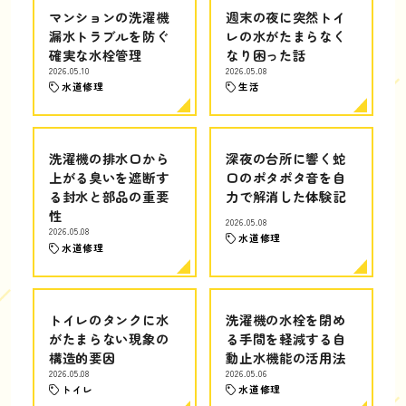
マンションの洗濯機
週末の夜に突然トイ
漏水トラブルを防ぐ
レの水がたまらなく
確実な水栓管理
なり困った話
2026.05.10
2026.05.08
水道修理
生活
洗濯機の排水口から
深夜の台所に響く蛇
上がる臭いを遮断す
口のポタポタ音を自
る封水と部品の重要
力で解消した体験記
性
2026.05.08
2026.05.08
水道修理
水道修理
トイレのタンクに水
洗濯機の水栓を閉め
がたまらない現象の
る手間を軽減する自
構造的要因
動止水機能の活用法
2026.05.08
2026.05.06
トイレ
水道修理