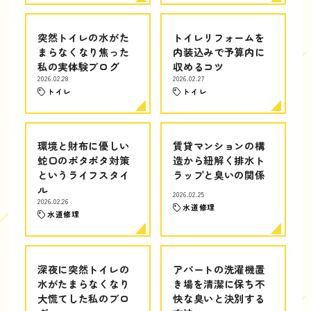
突然トイレの水がた
トイレリフォームを
まらなくなり焦った
内装込みで予算内に
私の実体験ブログ
収めるコツ
2026.02.28
2026.02.27
トイレ
トイレ
環境と財布に優しい
賃貸マンションの構
蛇口のポタポタ対策
造から紐解く排水ト
というライフスタイ
ラップと臭いの関係
ル
2026.02.25
2026.02.26
水道修理
水道修理
深夜に突然トイレの
アパートの洗濯機置
水がたまらなくなり
き場を清潔に保ち不
大慌てした私のブロ
快な臭いと決別する