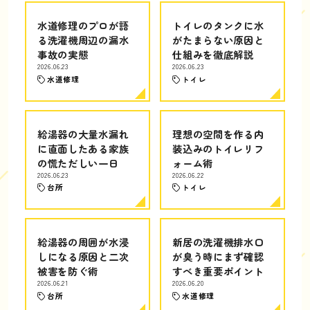
水道修理のプロが語
トイレのタンクに水
る洗濯機周辺の漏水
がたまらない原因と
事故の実態
仕組みを徹底解説
2026.06.23
2026.06.23
水道修理
トイレ
給湯器の大量水漏れ
理想の空間を作る内
に直面したある家族
装込みのトイレリフ
の慌ただしい一日
ォーム術
2026.06.23
2026.06.22
台所
トイレ
給湯器の周囲が水浸
新居の洗濯機排水口
しになる原因と二次
が臭う時にまず確認
被害を防ぐ術
すべき重要ポイント
2026.06.21
2026.06.20
台所
水道修理