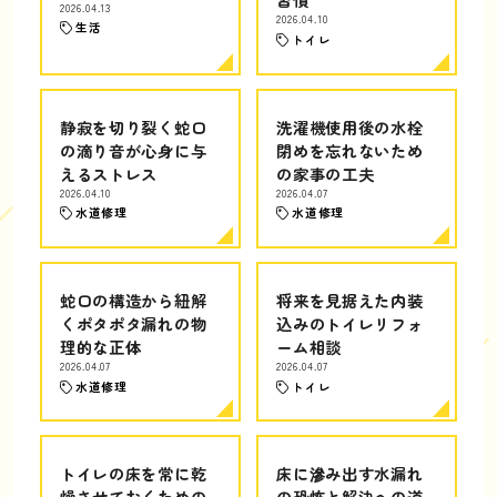
2026.04.13
2026.04.10
生活
トイレ
静寂を切り裂く蛇口
洗濯機使用後の水栓
の滴り音が心身に与
閉めを忘れないため
えるストレス
の家事の工夫
2026.04.10
2026.04.07
水道修理
水道修理
蛇口の構造から紐解
将来を見据えた内装
くポタポタ漏れの物
込みのトイレリフォ
理的な正体
ーム相談
2026.04.07
2026.04.07
水道修理
トイレ
トイレの床を常に乾
床に滲み出す水漏れ
燥させておくための
の恐怖と解決への道