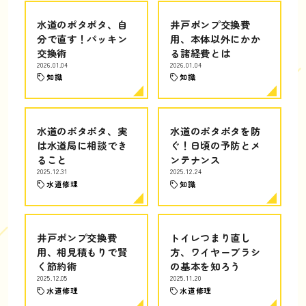
水道のポタポタ、自
井戸ポンプ交換費
分で直す！パッキン
用、本体以外にかか
交換術
る諸経費とは
2026.01.04
2026.01.04
知識
知識
水道のポタポタ、実
水道のポタポタを防
は水道局に相談でき
ぐ！日頃の予防とメ
ること
ンテナンス
2025.12.31
2025.12.24
水道修理
知識
井戸ポンプ交換費
トイレつまり直し
用、相見積もりで賢
方、ワイヤーブラシ
く節約術
の基本を知ろう
2025.12.05
2025.11.20
水道修理
水道修理