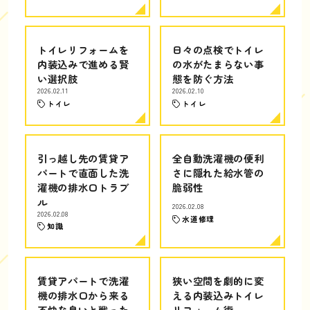
トイレリフォームを
日々の点検でトイレ
内装込みで進める賢
の水がたまらない事
い選択肢
態を防ぐ方法
2026.02.11
2026.02.10
トイレ
トイレ
引っ越し先の賃貸ア
全自動洗濯機の便利
パートで直面した洗
さに隠れた給水管の
濯機の排水口トラブ
脆弱性
ル
2026.02.08
2026.02.08
水道修理
知識
賃貸アパートで洗濯
狭い空間を劇的に変
機の排水口から来る
える内装込みトイレ
不快な臭いと戦った
リフォーム術