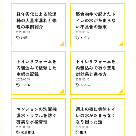
経年劣化による給湯
築古物件で起きたト
器の大量水漏れと修
イレの水がたまらな
理の事例紹介
い不具合の顛末
2026.05.13
2026.05.12
台所
トイレ
トイレリフォームを
トイレリフォームを
内装込みで依頼した
内装込みで行う費用
主婦の記録
対効果と進め方
2026.05.10
2026.05.10
トイレ
トイレ
マンションの洗濯機
週末の夜に突然トイ
漏水トラブルを防ぐ
レの水がたまらなく
確実な水栓管理
なり困った話
2026.05.10
2026.05.08
水道修理
生活