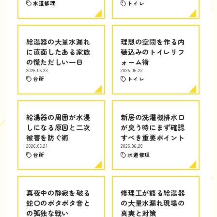
水道修理
トイレ
給湯器の大量水漏れ
理想の空間を作る内
に直面したある家族
装込みのトイレリフ
の慌ただしい一日
ォーム術
2026.06.23
2026.06.22
台所
トイレ
給湯器の周囲が水浸
新居の洗濯機排水口
しになる原因と二次
が臭う時にまず確認
被害を防ぐ術
すべき重要ポイント
2026.06.21
2026.06.20
台所
水道修理
真夜中の静寂を破る
修理工が語る給湯器
蛇口のポタポタ音と
の大量水漏れ現場の
の孤独な戦い
真実と対策