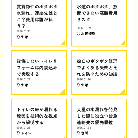
賃貸物件のポタポタ
水道のポタポタ、放
水漏れ、連絡先はど
置できない高額費用
こ？費用は誰が払
リスク
う？
2026.01.29
2026.01.30
水道修理
生活
後悔しないトイレリ
蛇口のポタポタ修理
フォームは内装込み
でよくある失敗とそ
で実現する
れを防ぐための知識
2026.01.28
2026.01.26
生活
生活
トイレの床が濡れる
大量の水漏れを発見
原因を技術的な視点
した際に役立つ緊急
から解明する
連絡先の優先順位
2026.01.25
2026.01.24
トイレ
台所