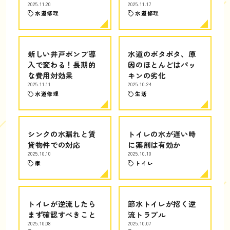
2025.11.20
2025.11.17
水道修理
水道修理
新しい井戸ポンプ導
水道のポタポタ、原
入で変わる！長期的
因のほとんどはパッ
な費用対効果
キンの劣化
2025.11.11
2025.10.24
水道修理
生活
シンクの水漏れと賃
トイレの水が遅い時
貸物件での対応
に薬剤は有効か
2025.10.10
2025.10.10
家
トイレ
トイレが逆流したら
節水トイレが招く逆
まず確認すべきこと
流トラブル
2025.10.08
2025.10.07