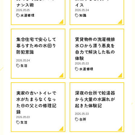
ナンス術
イス
2026.05.05
2026.05.04
水道修理
知識
集合住宅で安心して
賃貸物件の洗濯機排
暮らすための水回り
水口から漂う悪臭を
防犯意識
自力で解決した私の
体験
2026.05.04
2026.05.03
生活
水道修理
実家の古いトイレで
深夜の台所で給湯器
水がたまらなくなっ
から大量の水漏れが
た日の父との修理記
起きた体験記
録
2026.05.03
2026.05.03
台所
生活