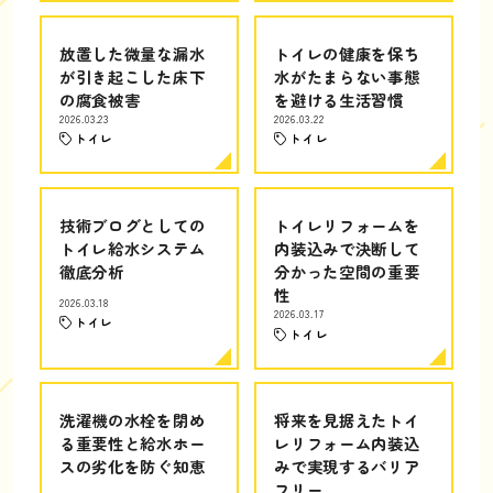
放置した微量な漏水
トイレの健康を保ち
が引き起こした床下
水がたまらない事態
の腐食被害
を避ける生活習慣
2026.03.23
2026.03.22
トイレ
トイレ
技術ブログとしての
トイレリフォームを
トイレ給水システム
内装込みで決断して
徹底分析
分かった空間の重要
性
2026.03.18
2026.03.17
トイレ
トイレ
洗濯機の水栓を閉め
将来を見据えたトイ
る重要性と給水ホー
レリフォーム内装込
スの劣化を防ぐ知恵
みで実現するバリア
フリー