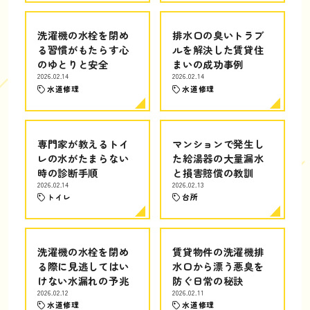
洗濯機の水栓を閉め
排水口の臭いトラブ
る習慣がもたらす心
ルを解決した賃貸住
のゆとりと安全
まいの成功事例
2026.02.14
2026.02.14
水道修理
水道修理
専門家が教えるトイ
マンションで発生し
レの水がたまらない
た給湯器の大量漏水
時の診断手順
と損害賠償の教訓
2026.02.14
2026.02.13
トイレ
台所
洗濯機の水栓を閉め
賃貸物件の洗濯機排
る際に見逃してはい
水口から漂う悪臭を
けない水漏れの予兆
防ぐ日常の秘訣
2026.02.12
2026.02.11
水道修理
水道修理