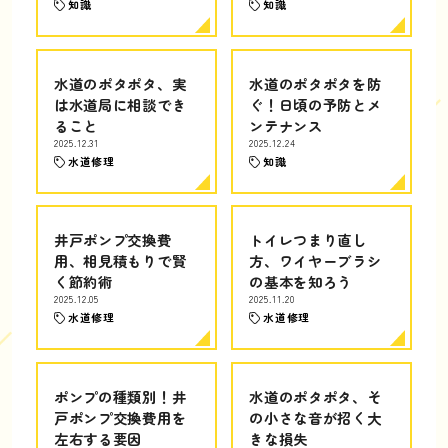
知識
知識
水道のポタポタ、実
水道のポタポタを防
は水道局に相談でき
ぐ！日頃の予防とメ
ること
ンテナンス
2025.12.31
2025.12.24
水道修理
知識
井戸ポンプ交換費
トイレつまり直し
用、相見積もりで賢
方、ワイヤーブラシ
く節約術
の基本を知ろう
2025.12.05
2025.11.20
水道修理
水道修理
ポンプの種類別！井
水道のポタポタ、そ
戸ポンプ交換費用を
の小さな音が招く大
左右する要因
きな損失