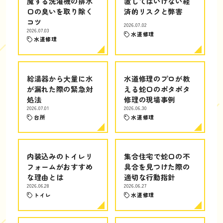
魔する洗濯機の排水
置してはいけない経
口の臭いを取り除く
済的リスクと弊害
コツ
2026.07.02
2026.07.03
水道修理
水道修理
給湯器から大量に水
水道修理のプロが教
が漏れた際の緊急対
える蛇口のポタポタ
処法
修理の現場事例
2026.07.01
2026.06.30
台所
水道修理
内装込みのトイレリ
集合住宅で蛇口の不
フォームがおすすめ
具合を見つけた際の
な理由とは
適切な行動指針
2026.06.28
2026.06.27
トイレ
水道修理