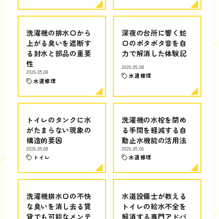
洗濯機の排水口から
深夜の台所に響く蛇
上がる臭いを遮断す
口のポタポタ音を自
る封水と部品の重要
力で解消した体験記
性
2026.05.08
2026.05.08
水道修理
水道修理
トイレのタンクに水
洗濯機の水栓を閉め
がたまらない現象の
る手間を軽減する自
構造的要因
動止水機能の活用法
2026.05.08
2026.05.06
トイレ
水道修理
洗濯機排水口の不快
水道設備士が教える
な臭いを消し去る賃
トイレの給水不全を
貸でも可能なメンテ
解消する専門アドバ