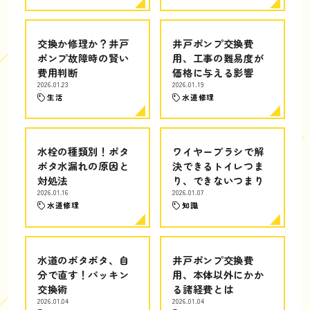
交換か修理か？井戸
井戸ポンプ交換費
ポンプ故障時の賢い
用、工事の難易度が
費用判断
価格に与える影響
2026.01.23
2026.01.19
生活
水道修理
水栓の種類別！ポタ
ワイヤーブラシで解
ポタ水漏れの原因と
決できるトイレつま
対処法
り、できないつまり
2026.01.16
2026.01.07
水道修理
知識
水道のポタポタ、自
井戸ポンプ交換費
分で直す！パッキン
用、本体以外にかか
交換術
る諸経費とは
2026.01.04
2026.01.04