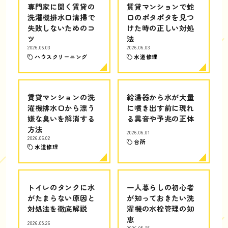
専門家に聞く賃貸の
賃貸マンションで蛇
洗濯機排水口清掃で
口のポタポタを見つ
失敗しないためのコ
けた時の正しい対処
ツ
法
2026.06.03
2026.06.03
ハウスクリーニング
水道修理
賃貸マンションの洗
給湯器から水が大量
濯機排水口から漂う
に噴き出す前に現れ
嫌な臭いを解消する
る異音や予兆の正体
方法
2026.06.01
2026.06.02
台所
水道修理
トイレのタンクに水
一人暮らしの初心者
がたまらない原因と
が知っておきたい洗
対処法を徹底解説
濯機の水栓管理の知
恵
2026.05.26