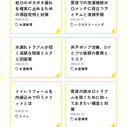
蛇口のポタポタ漏れ
賃貸での洗濯機排水
を確実に止めるため
口メンテに役立つア
の原因究明と対策
イテムと清掃手順
2026.02.20
2026.02.19
水道修理
ハウスクリーニング
水漏れトラブルが招
井戸ポンプ交換、DIY
く高額な賠償リスク
とプロ依頼の費用と
と回避策
リスク
2026.02.19
2026.02.16
水道修理
水道修理
トイレリフォームを
賃貸の排水口トラブ
内装込みで行うメリ
ルを防ぐために知っ
ットとは
ておきたい構造と対
策
2026.02.16
2026.02.14
トイレ
水道修理