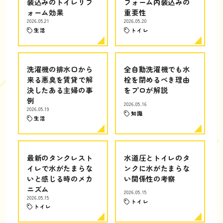
装込みのトイレリフ
フォーム内装込みの
ォーム効果
重要性
2026.05.21
2026.05.20
生活
トイレ
洗濯機の排水口から
全自動洗濯機でも水
来る悪臭を賃貸で解
栓を閉めるべき理由
決したある主婦の事
をプロが解説
例
2026.05.16
2026.05.19
知識
生活
最新のタンクレスト
水道圧とトイレのタ
イレで水がたまらな
ンクに水がたまらな
いと感じる時のメカ
い関係性の考察
ニズム
2026.05.15
2026.05.15
トイレ
トイレ