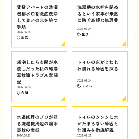
賃貸アパートの洗濯
洗濯機の水栓を閉め
機排水口を徹底洗浄
るという家事が未然
して臭いの元を絶つ
に防ぐ高額な修理費
手順
2026.06.24
2026.06.26
生活
生活
帰宅したら玄関が水
トイレの床がじわじ
浸しだった私の給湯
わ濡れる原因を探る
器故障トラブル奮闘
記
2026.06.24
トイレ
2026.06.24
台所
水道修理のプロが語
トイレのタンクに水
る洗濯機周辺の漏水
がたまらない原因と
事故の実態
仕組みを徹底解説
2026.06.23
2026.06.23