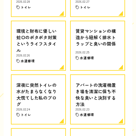
2026.02.28
2026.02.27
トイレ
トイレ
環境と財布に優しい
賃貸マンションの構
蛇口のポタポタ対策
造から紐解く排水ト
というライフスタイ
ラップと臭いの関係
ル
2026.02.25
2026.02.26
水道修理
水道修理
深夜に突然トイレの
アパートの洗濯機置
水がたまらなくなり
き場を清潔に保ち不
大慌てした私のブロ
快な臭いと決別する
グ
方法
2026.02.24
2026.02.23
トイレ
水道修理