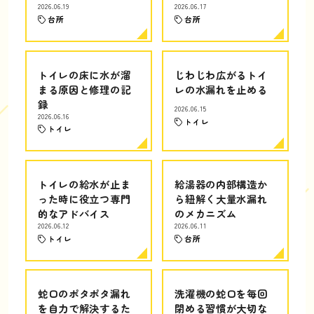
2026.06.19
2026.06.17
台所
台所
トイレの床に水が溜
じわじわ広がるトイ
まる原因と修理の記
レの水漏れを止める
録
2026.06.15
2026.06.16
トイレ
トイレ
トイレの給水が止ま
給湯器の内部構造か
った時に役立つ専門
ら紐解く大量水漏れ
的なアドバイス
のメカニズム
2026.06.12
2026.06.11
トイレ
台所
蛇口のポタポタ漏れ
洗濯機の蛇口を毎回
を自力で解決するた
閉める習慣が大切な