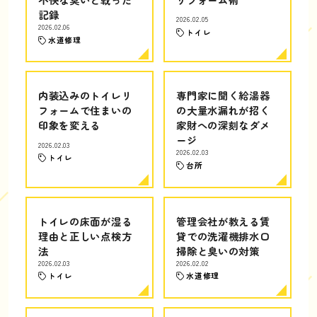
記録
2026.02.05
2026.02.06
トイレ
水道修理
内装込みのトイレリ
専門家に聞く給湯器
フォームで住まいの
の大量水漏れが招く
印象を変える
家財への深刻なダメ
ージ
2026.02.03
2026.02.03
トイレ
台所
トイレの床面が湿る
管理会社が教える賃
理由と正しい点検方
貸での洗濯機排水口
法
掃除と臭いの対策
2026.02.03
2026.02.02
トイレ
水道修理