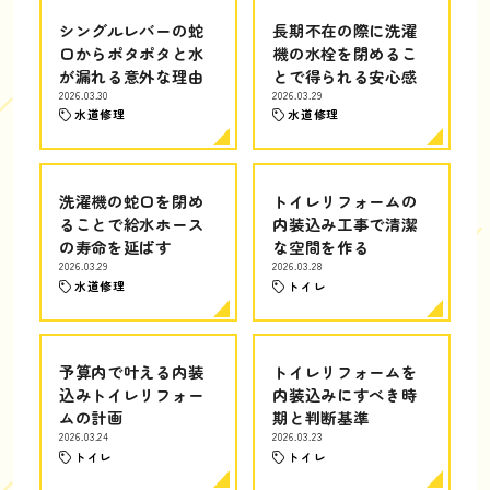
シングルレバーの蛇
長期不在の際に洗濯
口からポタポタと水
機の水栓を閉めるこ
が漏れる意外な理由
とで得られる安心感
2026.03.30
2026.03.29
水道修理
水道修理
洗濯機の蛇口を閉め
トイレリフォームの
ることで給水ホース
内装込み工事で清潔
の寿命を延ばす
な空間を作る
2026.03.29
2026.03.28
水道修理
トイレ
予算内で叶える内装
トイレリフォームを
込みトイレリフォー
内装込みにすべき時
ムの計画
期と判断基準
2026.03.24
2026.03.23
トイレ
トイレ