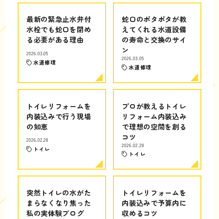
最新の緊急止水弁付
蛇口のポタポタが教
水栓でも蛇口を閉め
えてくれる水道設備
る必要がある理由
の寿命と交換のサイ
ン
2026.03.05
2026.03.05
水道修理
水道修理
トイレリフォームを
プロが教えるトイレ
内装込みで行う現場
リフォーム内装込み
の知恵
で理想の空間を創る
コツ
2026.02.28
2026.02.28
トイレ
トイレ
突然トイレの水がた
トイレリフォームを
まらなくなり焦った
内装込みで予算内に
私の実体験ブログ
収めるコツ