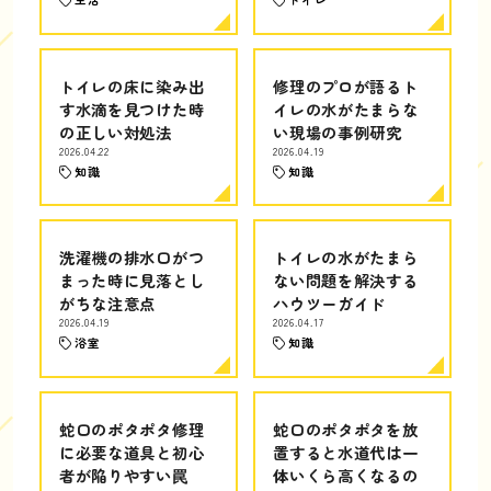
トイレの床に染み出
修理のプロが語るト
す水滴を見つけた時
イレの水がたまらな
の正しい対処法
い現場の事例研究
2026.04.22
2026.04.19
知識
知識
洗濯機の排水口がつ
トイレの水がたまら
まった時に見落とし
ない問題を解決する
がちな注意点
ハウツーガイド
2026.04.19
2026.04.17
浴室
知識
蛇口のポタポタ修理
蛇口のポタポタを放
に必要な道具と初心
置すると水道代は一
者が陥りやすい罠
体いくら高くなるの