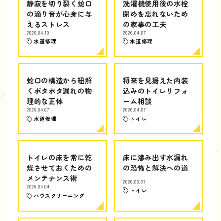
静寂を切り裂く蛇口
洗濯機使用後の水栓
の滴り音が心身に与
閉めを忘れないため
えるストレス
の家事の工夫
2026.04.10
2026.04.07
水道修理
水道修理
蛇口の構造から紐解
将来を見据えた内装
くポタポタ漏れの物
込みのトイレリフォ
理的な正体
ーム相談
2026.04.07
2026.04.07
水道修理
トイレ
トイレの床を常に乾
床に滲み出す水漏れ
燥させておくための
の恐怖と解決への道
メンテナンス術
2026.03.31
2026.04.04
トイレ
ハウスクリーニング