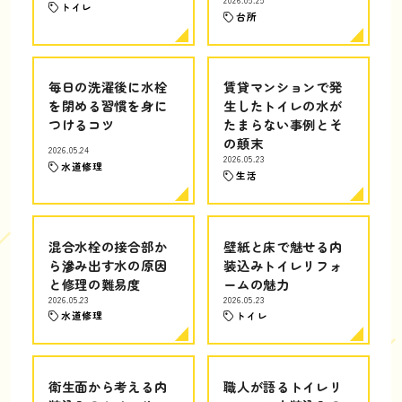
2026.05.25
トイレ
台所
毎日の洗濯後に水栓
賃貸マンションで発
を閉める習慣を身に
生したトイレの水が
つけるコツ
たまらない事例とそ
の顛末
2026.05.24
2026.05.23
水道修理
生活
混合水栓の接合部か
壁紙と床で魅せる内
ら滲み出す水の原因
装込みトイレリフォ
と修理の難易度
ームの魅力
2026.05.23
2026.05.23
水道修理
トイレ
衛生面から考える内
職人が語るトイレリ