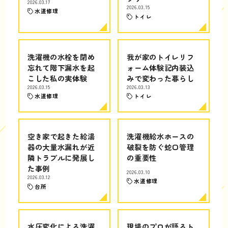
2026.03.17
2026.03.15
水道修理
トイレ
洗濯機の水栓を閉め
我が家のトイレリフ
忘れて階下漏水を起
ォーム体験記内装込
こした私の実体験
みで変わった暮らし
2026.03.15
2026.03.13
水道修理
トイレ
空き家で起きた給湯
洗濯機給水ホースの
器の大量水漏れが近
破裂を防ぐ蛇口管理
隣トラブルに発展し
の重要性
た事例
2026.03.10
2026.03.12
水道修理
台所
水圧変化による洗濯
現場のプロが語るト