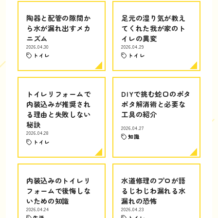
陶器と配管の隙間か
足元の湿り気が教え
ら水が漏れ出すメカ
てくれた我が家のト
ニズム
イレの異変
2026.04.30
2026.04.29
トイレ
トイレ
トイレリフォームで
DIYで挑む蛇口のポタ
内装込みが推奨され
ポタ解消術と必要な
る理由と失敗しない
工具の紹介
秘訣
2026.04.27
2026.04.28
知識
トイレ
内装込みのトイレリ
水道修理のプロが語
フォームで後悔しな
るじわじわ漏れる水
いための知識
漏れの恐怖
2026.04.24
2026.04.23
生活
トイレ