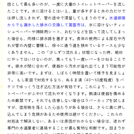
因として最も多いのが、一度に大量のトイレットペーパーを流し
たことです。水に溶けるとはいえ、量が多すぎると水の力だけで
は押し流しきれず、管の途中で滞留してしまうのです。
水道修理
からでも漏水した排水口交換して箕面市は
、水に溶けないティッ
シュペーパーや掃除用シート、おむつなどを誤って流してしまっ
た場合も、同様に排水路を塞ぎます。長年の使用による尿石や汚
れが管の内壁に蓄積し、徐々に通り道を狭めているケースも少な
くありません。 この「少しずつ流れる」状態になった時、絶対
にやってはいけないのが、焦ってもう一度レバーをひねることで
す。排水が間に合わず、便器から汚水が溢れ出てしまう可能性が
非常に高いです。まずは、しばらく時間を置いて様子を見ましょ
う。 もし家庭で対処するなら、ぬるま湯（40〜60度程度）をバ
ケツでゆっくり注ぎ込む方法が有効です。これにより、トイレッ
トペーパーがふやけて流れやすくなります。熱湯は便器を傷める
ため厳禁です。それでも改善しない場合はラバーカップを試しま
すが、固形物を落とした心当たりがある場合は、さらに奥に押し
込んでしまう危険があるため使用は避けてください。 これらの
対処法で解決しない、あるいは原因がわからない場合は、迷わず
専門の水道業者に連絡することが最も賢明な判断です。詰まりか