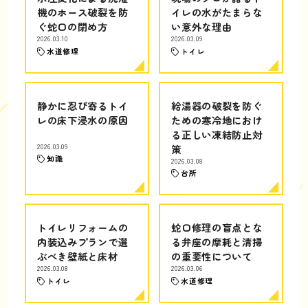
機のホース破裂を防
イレの水がたまらな
ぐ蛇口の閉め方
い意外な理由
2026.03.10
2026.03.09
水道修理
トイレ
静かに忍び寄るトイ
給湯器の破裂を防ぐ
レの床下浸水の原因
ための寒冷地におけ
る正しい凍結防止対
2026.03.09
策
知識
2026.03.08
台所
トイレリフォームの
蛇口修理の盲点とな
内装込みプランで選
る弁座の摩耗と清掃
ぶべき壁紙と床材
の重要性について
2026.03.08
2026.03.06
トイレ
水道修理