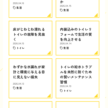
か
2026.04.16
2026.04.15
生活
生活
床がじわじわ濡れる
内装込みのトイレリ
トイレの故障を見抜
フォームで生活の質
く
を向上させる
2026.04.15
2026.04.14
トイレ
生活
わずかな水漏れが家
トイレの給水トラブ
計と環境に与える目
ルを未然に防ぐため
に見えない損失
の賢いメンテナンス
習慣
2026.04.13
2026.04.10
生活
トイレ