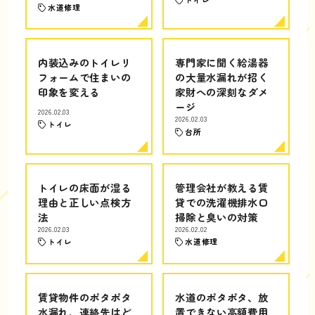
水道修理
内装込みのトイレリ
専門家に聞く給湯器
フォームで住まいの
の大量水漏れが招く
印象を変える
家財への深刻なダメ
ージ
2026.02.03
2026.02.03
トイレ
台所
トイレの床面が湿る
管理会社が教える賃
理由と正しい点検方
貸での洗濯機排水口
法
掃除と臭いの対策
2026.02.03
2026.02.02
トイレ
水道修理
賃貸物件のポタポタ
水道のポタポタ、放
水漏れ、連絡先はど
置できない高額費用