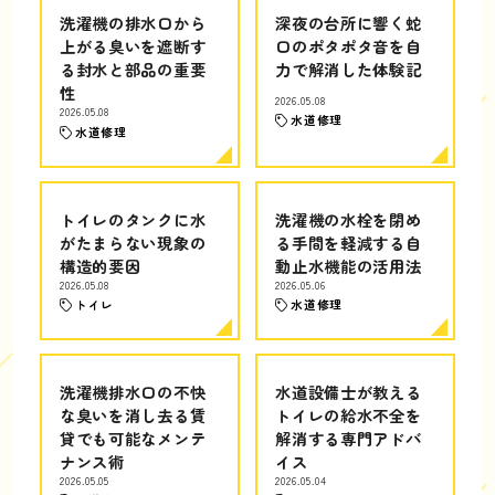
洗濯機の排水口から
深夜の台所に響く蛇
上がる臭いを遮断す
口のポタポタ音を自
る封水と部品の重要
力で解消した体験記
性
2026.05.08
2026.05.08
水道修理
水道修理
トイレのタンクに水
洗濯機の水栓を閉め
がたまらない現象の
る手間を軽減する自
構造的要因
動止水機能の活用法
2026.05.08
2026.05.06
トイレ
水道修理
洗濯機排水口の不快
水道設備士が教える
な臭いを消し去る賃
トイレの給水不全を
貸でも可能なメンテ
解消する専門アドバ
ナンス術
イス
2026.05.05
2026.05.04