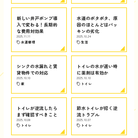
新しい井戸ポンプ導
水道のポタポタ、原
入で変わる！長期的
因のほとんどはパッ
な費用対効果
キンの劣化
2025.11.11
2025.10.24
水道修理
生活
シンクの水漏れと賃
トイレの水が遅い時
貸物件での対応
に薬剤は有効か
2025.10.10
2025.10.10
家
トイレ
トイレが逆流したら
節水トイレが招く逆
まず確認すべきこと
流トラブル
2025.10.08
2025.10.07
トイレ
トイレ