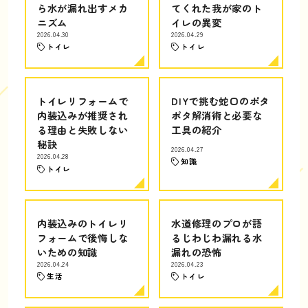
ら水が漏れ出すメカ
てくれた我が家のト
ニズム
イレの異変
2026.04.30
2026.04.29
トイレ
トイレ
トイレリフォームで
DIYで挑む蛇口のポタ
内装込みが推奨され
ポタ解消術と必要な
る理由と失敗しない
工具の紹介
秘訣
2026.04.27
2026.04.28
知識
トイレ
内装込みのトイレリ
水道修理のプロが語
フォームで後悔しな
るじわじわ漏れる水
いための知識
漏れの恐怖
2026.04.24
2026.04.23
生活
トイレ