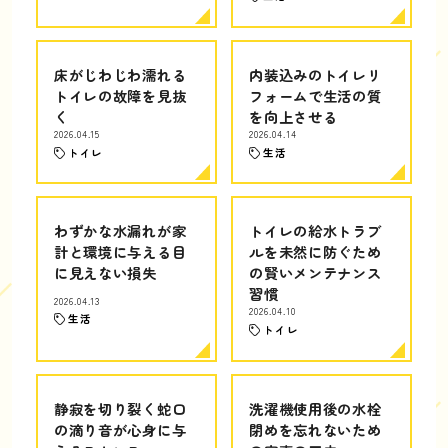
床がじわじわ濡れる
内装込みのトイレリ
トイレの故障を見抜
フォームで生活の質
く
を向上させる
2026.04.15
2026.04.14
トイレ
生活
わずかな水漏れが家
トイレの給水トラブ
計と環境に与える目
ルを未然に防ぐため
に見えない損失
の賢いメンテナンス
習慣
2026.04.13
2026.04.10
生活
トイレ
静寂を切り裂く蛇口
洗濯機使用後の水栓
の滴り音が心身に与
閉めを忘れないため