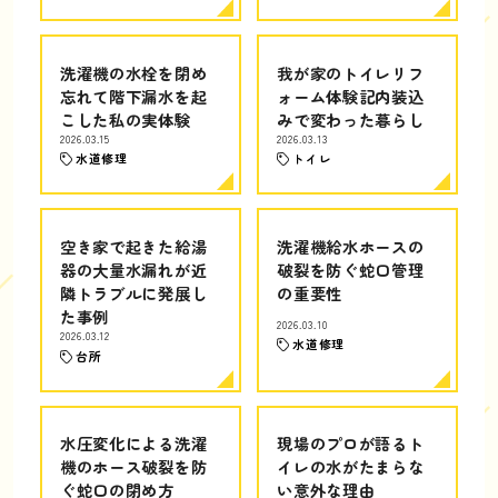
洗濯機の水栓を閉め
我が家のトイレリフ
忘れて階下漏水を起
ォーム体験記内装込
こした私の実体験
みで変わった暮らし
2026.03.15
2026.03.13
水道修理
トイレ
空き家で起きた給湯
洗濯機給水ホースの
器の大量水漏れが近
破裂を防ぐ蛇口管理
隣トラブルに発展し
の重要性
た事例
2026.03.10
2026.03.12
水道修理
台所
水圧変化による洗濯
現場のプロが語るト
機のホース破裂を防
イレの水がたまらな
ぐ蛇口の閉め方
い意外な理由