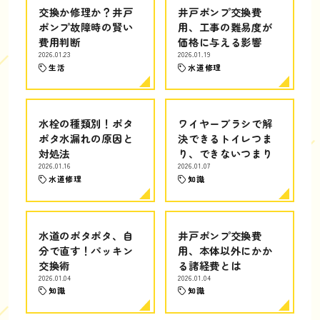
交換か修理か？井戸
井戸ポンプ交換費
ポンプ故障時の賢い
用、工事の難易度が
費用判断
価格に与える影響
2026.01.23
2026.01.19
生活
水道修理
水栓の種類別！ポタ
ワイヤーブラシで解
ポタ水漏れの原因と
決できるトイレつま
対処法
り、できないつまり
2026.01.16
2026.01.07
水道修理
知識
水道のポタポタ、自
井戸ポンプ交換費
分で直す！パッキン
用、本体以外にかか
交換術
る諸経費とは
2026.01.04
2026.01.04
知識
知識