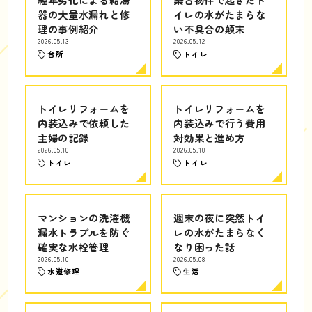
器の大量水漏れと修
イレの水がたまらな
理の事例紹介
い不具合の顛末
2026.05.13
2026.05.12
台所
トイレ
トイレリフォームを
トイレリフォームを
内装込みで依頼した
内装込みで行う費用
主婦の記録
対効果と進め方
2026.05.10
2026.05.10
トイレ
トイレ
マンションの洗濯機
週末の夜に突然トイ
漏水トラブルを防ぐ
レの水がたまらなく
確実な水栓管理
なり困った話
2026.05.10
2026.05.08
水道修理
生活