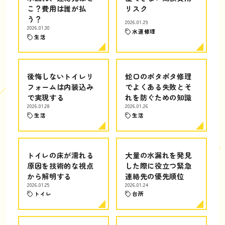
こ？費用は誰が払
リスク
う？
2026.01.29
2026.01.30
水道修理
生活
後悔しないトイレリ
蛇口のポタポタ修理
フォームは内装込み
でよくある失敗とそ
で実現する
れを防ぐための知識
2026.01.28
2026.01.26
生活
生活
トイレの床が濡れる
大量の水漏れを発見
原因を技術的な視点
した際に役立つ緊急
から解明する
連絡先の優先順位
2026.01.25
2026.01.24
トイレ
台所