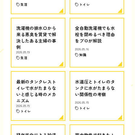
生活
トイレ
洗濯機の排水口から
全自動洗濯機でも水
来る悪臭を賃貸で解
栓を閉めるべき理由
決したある主婦の事
をプロが解説
例
2026.05.16
2026.05.19
知識
生活
最新のタンクレスト
水道圧とトイレのタ
イレで水がたまらな
ンクに水がたまらな
いと感じる時のメカ
い関係性の考察
ニズム
2026.05.15
2026.05.15
トイレ
トイレ
経年劣化による給湯
築古物件で起きたト