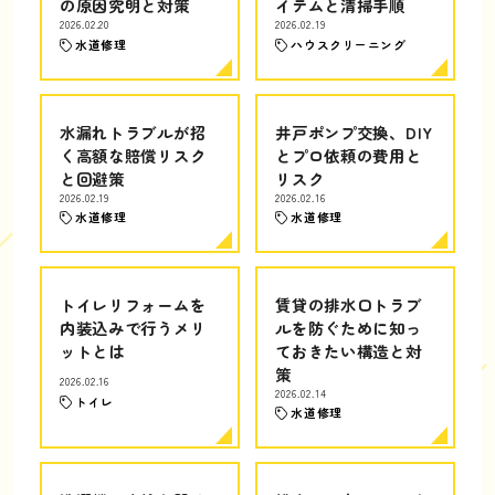
の原因究明と対策
イテムと清掃手順
2026.02.20
2026.02.19
水道修理
ハウスクリーニング
水漏れトラブルが招
井戸ポンプ交換、DIY
く高額な賠償リスク
とプロ依頼の費用と
と回避策
リスク
2026.02.19
2026.02.16
水道修理
水道修理
トイレリフォームを
賃貸の排水口トラブ
内装込みで行うメリ
ルを防ぐために知っ
ットとは
ておきたい構造と対
策
2026.02.16
2026.02.14
トイレ
水道修理