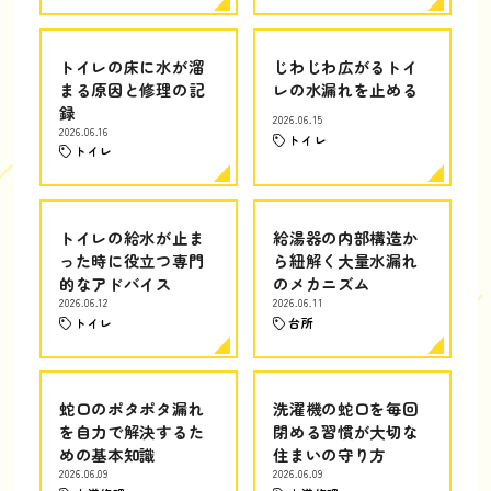
トイレの床に水が溜
じわじわ広がるトイ
まる原因と修理の記
レの水漏れを止める
録
2026.06.15
2026.06.16
トイレ
トイレ
トイレの給水が止ま
給湯器の内部構造か
った時に役立つ専門
ら紐解く大量水漏れ
的なアドバイス
のメカニズム
2026.06.12
2026.06.11
トイレ
台所
蛇口のポタポタ漏れ
洗濯機の蛇口を毎回
を自力で解決するた
閉める習慣が大切な
めの基本知識
住まいの守り方
2026.06.09
2026.06.09