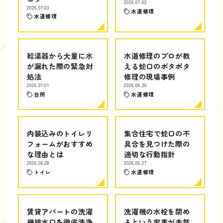
2026.07.02
2026.07.03
水道修理
水道修理
給湯器から大量に水
水道修理のプロが教
が漏れた際の緊急対
える蛇口のポタポタ
処法
修理の現場事例
2026.07.01
2026.06.30
台所
水道修理
内装込みのトイレリ
集合住宅で蛇口の不
フォームがおすすめ
具合を見つけた際の
な理由とは
適切な行動指針
2026.06.28
2026.06.27
トイレ
水道修理
賃貸アパートの洗濯
洗濯機の水栓を閉め
機排水口を徹底洗浄
るという家事が未然