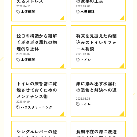
えるストレス
の家事の工夫
2026.04.10
2026.04.07
水道修理
水道修理
蛇口の構造から紐解
将来を見据えた内装
くポタポタ漏れの物
込みのトイレリフォ
理的な正体
ーム相談
2026.04.07
2026.04.07
水道修理
トイレ
トイレの床を常に乾
床に滲み出す水漏れ
燥させておくための
の恐怖と解決への道
メンテナンス術
2026.03.31
2026.04.04
トイレ
ハウスクリーニング
シングルレバーの蛇
長期不在の際に洗濯