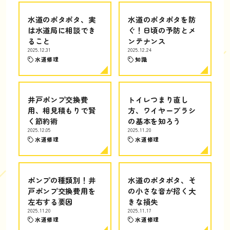
水道のポタポタ、実
水道のポタポタを防
は水道局に相談でき
ぐ！日頃の予防とメ
ること
ンテナンス
2025.12.31
2025.12.24
水道修理
知識
井戸ポンプ交換費
トイレつまり直し
用、相見積もりで賢
方、ワイヤーブラシ
く節約術
の基本を知ろう
2025.12.05
2025.11.20
水道修理
水道修理
ポンプの種類別！井
水道のポタポタ、そ
戸ポンプ交換費用を
の小さな音が招く大
左右する要因
きな損失
2025.11.20
2025.11.17
水道修理
水道修理