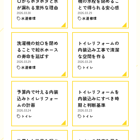
口からポタポタと水
機の水栓を閉めるこ
が漏れる意外な理由
とで得られる安心感
2026.03.30
2026.03.29
水道修理
水道修理
洗濯機の蛇口を閉め
トイレリフォームの
ることで給水ホース
内装込み工事で清潔
の寿命を延ばす
な空間を作る
2026.03.29
2026.03.28
水道修理
トイレ
予算内で叶える内装
トイレリフォームを
込みトイレリフォー
内装込みにすべき時
ムの計画
期と判断基準
2026.03.24
2026.03.23
トイレ
トイレ