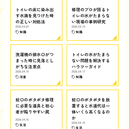
トイレの床に染み出
修理のプロが語るト
す水滴を見つけた時
イレの水がたまらな
の正しい対処法
い現場の事例研究
2026.04.22
2026.04.19
知識
知識
洗濯機の排水口がつ
トイレの水がたまら
まった時に見落とし
ない問題を解決する
がちな注意点
ハウツーガイド
2026.04.19
2026.04.17
浴室
知識
蛇口のポタポタ修理
蛇口のポタポタを放
に必要な道具と初心
置すると水道代は一
者が陥りやすい罠
体いくら高くなるの
か
2026.04.16
2026.04.15
生活
生活