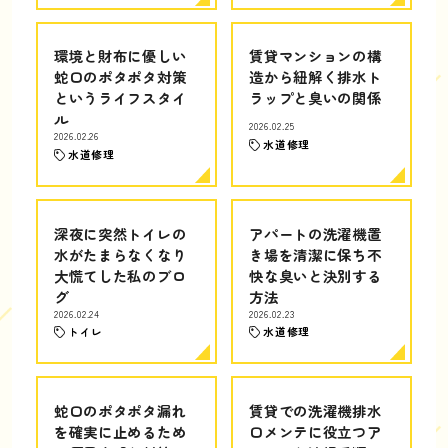
環境と財布に優しい
賃貸マンションの構
蛇口のポタポタ対策
造から紐解く排水ト
というライフスタイ
ラップと臭いの関係
ル
2026.02.25
2026.02.26
水道修理
水道修理
深夜に突然トイレの
アパートの洗濯機置
水がたまらなくなり
き場を清潔に保ち不
大慌てした私のブロ
快な臭いと決別する
グ
方法
2026.02.24
2026.02.23
トイレ
水道修理
蛇口のポタポタ漏れ
賃貸での洗濯機排水
を確実に止めるため
口メンテに役立つア