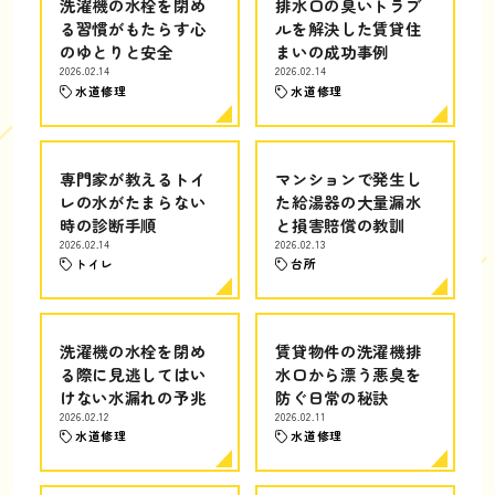
洗濯機の水栓を閉め
排水口の臭いトラブ
る習慣がもたらす心
ルを解決した賃貸住
のゆとりと安全
まいの成功事例
2026.02.14
2026.02.14
水道修理
水道修理
専門家が教えるトイ
マンションで発生し
レの水がたまらない
た給湯器の大量漏水
時の診断手順
と損害賠償の教訓
2026.02.14
2026.02.13
トイレ
台所
洗濯機の水栓を閉め
賃貸物件の洗濯機排
る際に見逃してはい
水口から漂う悪臭を
けない水漏れの予兆
防ぐ日常の秘訣
2026.02.12
2026.02.11
水道修理
水道修理