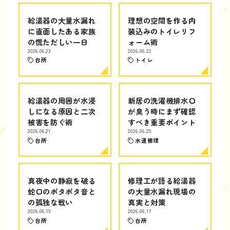
給湯器の大量水漏れ
理想の空間を作る内
に直面したある家族
装込みのトイレリフ
の慌ただしい一日
ォーム術
2026.06.23
2026.06.22
台所
トイレ
給湯器の周囲が水浸
新居の洗濯機排水口
しになる原因と二次
が臭う時にまず確認
被害を防ぐ術
すべき重要ポイント
2026.06.21
2026.06.20
台所
水道修理
真夜中の静寂を破る
修理工が語る給湯器
蛇口のポタポタ音と
の大量水漏れ現場の
の孤独な戦い
真実と対策
2026.06.19
2026.06.17
台所
台所