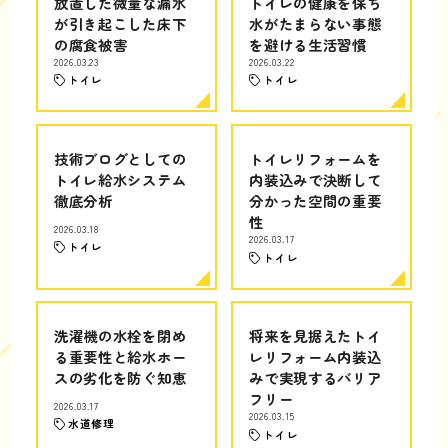
放置した微量な漏水
トイレの健康を保ち
が引き起こした床下
水がたまらない事態
の腐食被害
を避ける生活習慣
2026.03.23
2026.03.22
トイレ
トイレ
技術ブログとしての
トイレリフォームを
トイレ給水システム
内装込みで決断して
徹底分析
分かった空間の重要
性
2026.03.18
2026.03.17
トイレ
トイレ
洗濯機の水栓を閉め
将来を見据えたトイ
る重要性と給水ホー
レリフォーム内装込
スの劣化を防ぐ知恵
みで実現するバリア
フリー
2026.03.17
2026.03.15
水道修理
トイレ