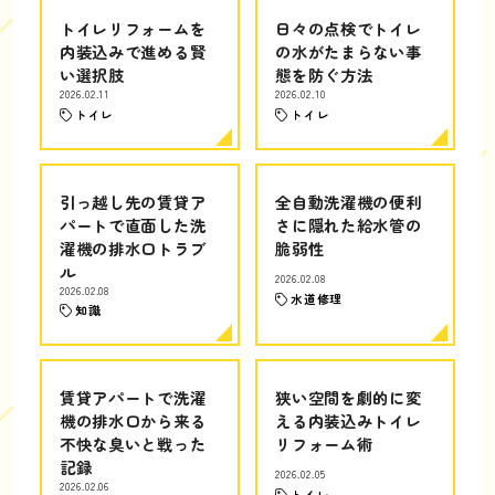
トイレリフォームを
日々の点検でトイレ
内装込みで進める賢
の水がたまらない事
い選択肢
態を防ぐ方法
2026.02.11
2026.02.10
トイレ
トイレ
引っ越し先の賃貸ア
全自動洗濯機の便利
パートで直面した洗
さに隠れた給水管の
濯機の排水口トラブ
脆弱性
ル
2026.02.08
2026.02.08
水道修理
知識
賃貸アパートで洗濯
狭い空間を劇的に変
機の排水口から来る
える内装込みトイレ
不快な臭いと戦った
リフォーム術
記録
2026.02.05
2026.02.06
トイレ