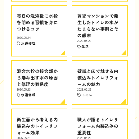
毎日の洗濯後に水栓
賃貸マンションで発
を閉める習慣を身に
生したトイレの水が
つけるコツ
たまらない事例とそ
の顛末
2026.05.24
2026.05.23
水道修理
生活
混合水栓の接合部か
壁紙と床で魅せる内
ら滲み出す水の原因
装込みトイレリフォ
と修理の難易度
ームの魅力
2026.05.23
2026.05.23
水道修理
トイレ
衛生面から考える内
職人が語るトイレリ
装込みのトイレリフ
フォーム内装込みの
ォーム効果
重要性
2026.05.21
2026.05.20