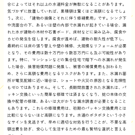
合によってはそれ以上の水道料金が無駄になることがあります。
気づかずに放置していれば、累積額は驚くほど高額になるでしょ
う。次に、「建物の損傷とそれに伴う修繕費用」です。シンク下
や洗面台の下、あるいは壁の内部で水漏れが起きている場合、漏
れた水が建物の木材や石膏ボード、床材などに染み込み、腐食や
カビの発生を促します。腐食が進めば、建物の耐久性が低下し、
最終的には床の張り替えや壁の補修、大規模なリフォームが必要
となり、その費用は数十万円から数百万円にも及ぶ可能性があり
ます。特に、マンションなどの集合住宅で階下への水漏れが発生
した場合、損害賠償問題に発展し、被害の補償費用も加わるた
め、さらに高額な費用となるリスクがあります。また、水漏れ箇
所が電気配線に近い場合は、ショートや火災の原因となる危険性
もゼロではありません。そして、長期間放置された水漏れは、パ
ッキン交換といった簡単な修理では済まなくなり、蛇口本体の交
換や配管の修理、あるいは大がかりな漏水調査が必要となること
もあります。これらの修理費用は、初期のパッキン交換費用とは
比較にならないほど高額になります。水道のポタポタという小さ
なサインを見逃さず、早めに適切な対処を行うことが、不要な高
額出費を防ぎ、安心して生活するための最も賢明な選択と言える