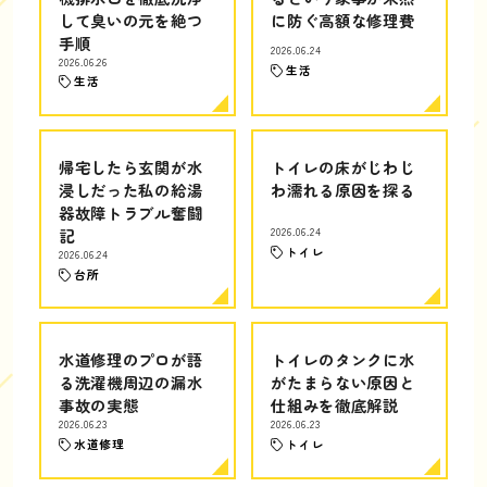
して臭いの元を絶つ
に防ぐ高額な修理費
手順
2026.06.24
2026.06.26
生活
生活
帰宅したら玄関が水
トイレの床がじわじ
浸しだった私の給湯
わ濡れる原因を探る
器故障トラブル奮闘
記
2026.06.24
トイレ
2026.06.24
台所
水道修理のプロが語
トイレのタンクに水
る洗濯機周辺の漏水
がたまらない原因と
事故の実態
仕組みを徹底解説
2026.06.23
2026.06.23
水道修理
トイレ