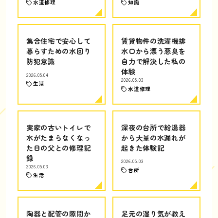
水道修理
知識
集合住宅で安心して
賃貸物件の洗濯機排
暮らすための水回り
水口から漂う悪臭を
防犯意識
自力で解決した私の
体験
2026.05.04
2026.05.03
生活
水道修理
実家の古いトイレで
深夜の台所で給湯器
水がたまらなくなっ
から大量の水漏れが
た日の父との修理記
起きた体験記
録
2026.05.03
2026.05.03
台所
生活
陶器と配管の隙間か
足元の湿り気が教え