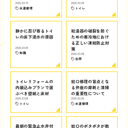
2026.03.10
2026.03.09
水道修理
トイレ
静かに忍び寄るトイ
給湯器の破裂を防ぐ
レの床下浸水の原因
ための寒冷地におけ
る正しい凍結防止対
2026.03.09
策
知識
2026.03.08
台所
トイレリフォームの
蛇口修理の盲点とな
内装込みプランで選
る弁座の摩耗と清掃
ぶべき壁紙と床材
の重要性について
2026.03.08
2026.03.06
トイレ
水道修理
最新の緊急止水弁付
蛇口のポタポタが教