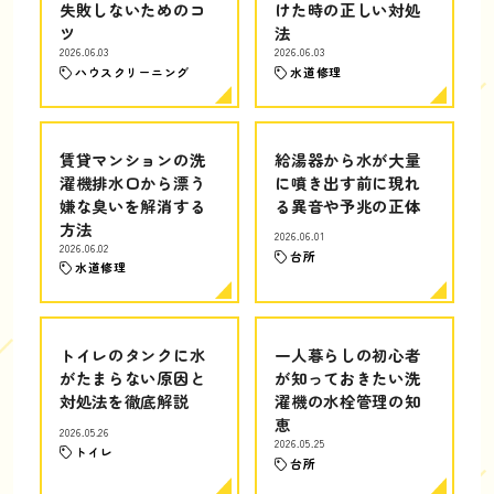
失敗しないためのコ
けた時の正しい対処
ツ
法
2026.06.03
2026.06.03
ハウスクリーニング
水道修理
賃貸マンションの洗
給湯器から水が大量
濯機排水口から漂う
に噴き出す前に現れ
嫌な臭いを解消する
る異音や予兆の正体
方法
2026.06.01
2026.06.02
台所
水道修理
トイレのタンクに水
一人暮らしの初心者
がたまらない原因と
が知っておきたい洗
対処法を徹底解説
濯機の水栓管理の知
恵
2026.05.26
2026.05.25
トイレ
台所